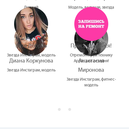
Диджей
Модель, ведущая, звезда
УтУба
Катя Добрая
Присоединяйся!
Звезда Инстаграм, модель
Отремонтируй технику
Диана Коркунова
Анастасия
Apple уже сегодня!
Миронова
Звезда Инстаграм, модель
Звезда Инстаграм, фитнес-
модель