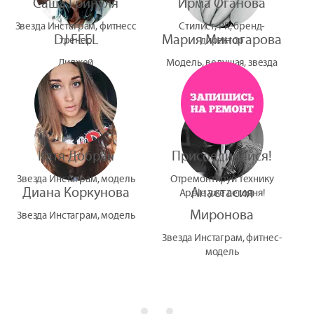
Саша Гринуля
Ирма Оганова
Звезда Инстаграм, фитнесс
Стилист, PR, бренд-
DJ FEEL
Мария Миногарова
тренер
директор
Диджей
Модель, ведущая, звезда
УтУба
Катя Добрая
Присоединяйся!
Звезда Инстаграм, модель
Отремонтируй технику
Диана Коркунова
Анастасия
Apple уже сегодня!
Миронова
Звезда Инстаграм, модель
Звезда Инстаграм, фитнес-
модель