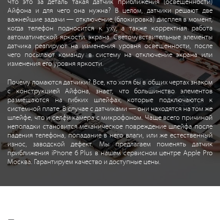
Что это за деталь такая датчик приближения (освещенности)
Айфона и для чего она нужна? В целом, датчики решают две
важнейшие задачи — отключение (блокировка) дисплея в момент,
когда телефон подносится к уху, а также корректная работа
автоматической яркости экрана. Светочувствительные элементы
датчика реагируют на изменения уровня освещенности, после
чего посылают команду в систему на отключение экрана или
изменения его уровня яркости.
Почему ломаются датчики? Все, кто хотя бы в общих чертах знаком
с конструкцией Айфона, знает, что большинство элементов
размещаются на гибких шлейфах, которые подключаются к
системной плате. В случае с датчиками — они находятся на том же
шлейфе, что и селфи камера с микрофоном. Чаще всего причиной
неполадки становится механическое повреждение шлейфа после
падения телефона, попадание в него влаги, или же естественный
износ, заводской дефект. Мы предлагаем поменять датчик
приближения iPhone 6 Plus в нашем сервисном центре Apple Pro
Москва. Гарантируем качество и доступные цены.