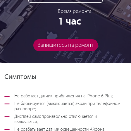
Время ремонта:
1 час
Запишитесь на ремонт
Симптомы
Не работает датчик приближения на iPhone 6 Plus;
Не блокируется (выключается) экран при телефонном
разговоре;
Дисплей самопроизвольно отключается и
включается;
Не срабатывает датчик освещенности Айфона;