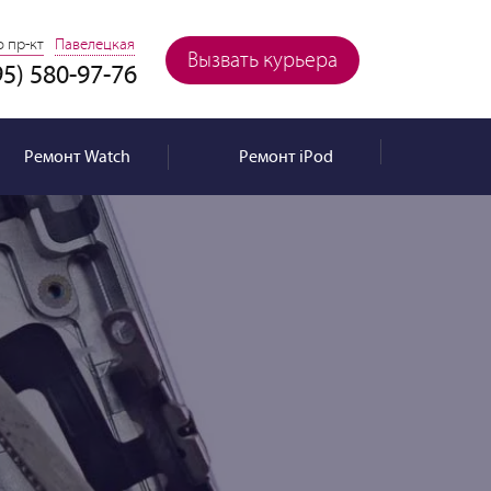
 пр-кт
Павелецкая
Вызвать курьера
95) 580-97-76
Ремонт
Watch
Ремонт
iPod