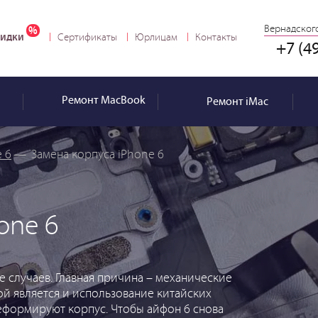
Вернадского
идки
Сертификаты
Юрлицам
Контакты
+7 (4
Ремонт
MacBook
Ремонт
iMac
 6
—
Замена корпуса iPhone 6
one 6
е случаев. Главная причина – механические
й является и использование китайских
еформируют корпус. Чтобы айфон 6 снова