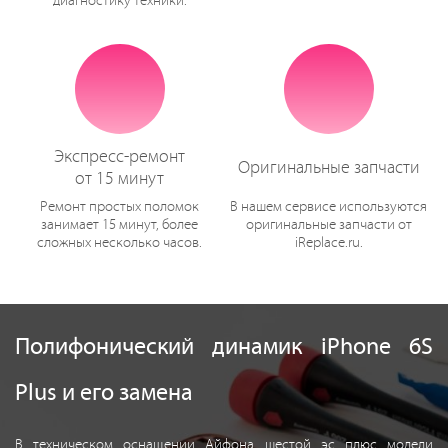
диагностику техники.
Экспресс-ремонт
Оригинальные запчасти
от 15 минут
Ремонт простых поломок
В нашем сервисе используются
занимает 15 минут, более
оригинальные запчасти от
сложных несколько часов.
iReplace.ru.
Полифонический динамик iPhone 6S
Plus и его замена
В техническом оснащении Айфона шестой эс плюс модели