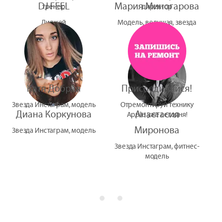
DJ FEEL
Мария Миногарова
тренер
директор
Диджей
Модель, ведущая, звезда
УтУба
Катя Добрая
Присоединяйся!
Звезда Инстаграм, модель
Отремонтируй технику
Диана Коркунова
Анастасия
Apple уже сегодня!
Миронова
Звезда Инстаграм, модель
Звезда Инстаграм, фитнес-
модель