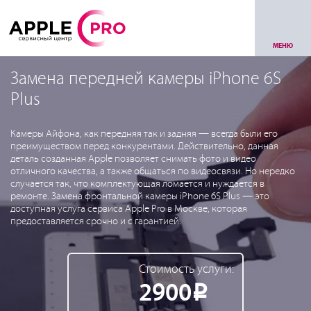
МЕНЮ
Замена передней камеры iPhone 6S
Plus
Камеры Айфона, как передняя так и задняя — всегда были его
преимуществом перед конкурентами. Действительно, данная
деталь созданная Apple позволяет снимать фото и видео
отличного качества, а также общаться по видеосвязи. Но нередко
случается так, что комплектующая ломается и нуждается в
ремонте. Замена фронтальной камеры iPhone 6S Plus — это
доступная услуга сервиса Apple Pro в Москве, которая
предоставляется срочно и с гарантией.
Стоимость услуги:
2900
Р