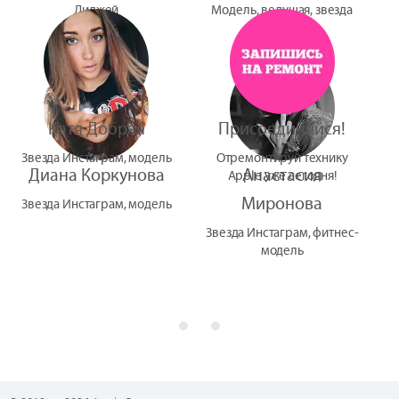
Диджей
Модель, ведущая, звезда
УтУба
Катя Добрая
Присоединяйся!
Звезда Инстаграм, модель
Отремонтируй технику
Диана Коркунова
Анастасия
Apple уже сегодня!
Миронова
Звезда Инстаграм, модель
Звезда Инстаграм, фитнес-
модель