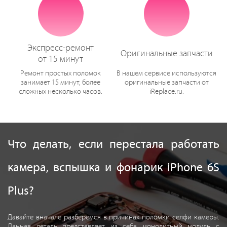
Экспресс-ремонт
Оригинальные запчасти
от 15 минут
Ремонт простых поломок
В нашем сервисе используются
занимает 15 минут, более
оригинальные запчасти от
сложных несколько часов.
iReplace.ru.
Что делать, если перестала работать
камера, вспышка и фонарик iPhone 6S
Plus?
Давайте вначале разберемся в причинах поломки селфи камеры.
Данная деталь представляет из себя монолитный модуль с