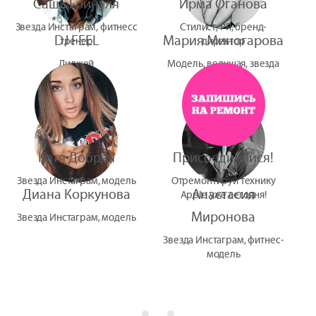
Саша Гринуля
Ирма Оганова
Звезда Инстаграм, фитнесс
Стилист, PR, бренд-
DJ FEEL
Мария Миногарова
тренер
директор
Диджей
Модель, ведущая, звезда
УтУба
Катя Добрая
Присоединяйся!
Звезда Инстаграм, модель
Отремонтируй технику
Диана Коркунова
Анастасия
Apple уже сегодня!
Миронова
Звезда Инстаграм, модель
Звезда Инстаграм, фитнес-
модель