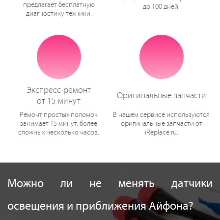
предлагает бесплатную
до 100 дней.
диагностику техники.
Экспресс-ремонт
Оригинальные запчасти
от 15 минут
Ремонт простых поломок
В нашем сервисе используются
занимает 15 минут, более
оригинальные запчасти от
сложных несколько часов.
iReplace.ru.
Можно ли не менять датчики
освещения и приближения Айфона?