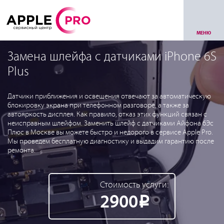
МЕНЮ
Замена шлейфа с датчиками iPhone 6S
Plus
Датчики приближения и освещения отвечают за автоматическую
блокировку экрана при телефонном разговоре, а также за
автояркость дисплея. Как правило, отказ этих функций связан с
неисправным шлейфом. Заменить шлейф с датчиками Айфона 6Эс
Плюс в Москве вы можете быстро и недорого в сервисе Apple Pro.
Мы проведем бесплатную диагностику и выдадим гарантию после
ремонта.
Стоимость услуги:
2900
Р