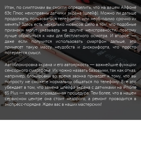
Итак, по симптомам вы смогли определить, что на вашем Айфоне
6Эс Плюс неисправны датчики экрана (шлейф). Можно ли дальше
продолжать пользоваться телефоном, или необходимо срочно их
менять? Здесь есть несколько нюансов. Дело в том, что подобные
признаки могут указывать на другие неисправности, поэтому
лучше обратиться к нам для бесплатного осмотра. И второе, —
даже если получится использовать смартфон дальше, это
принесет такую массу неудобств и дискомфорта, что просто
потеряется смысл.
Автоблокировка экрана и его автояркость — важнейшие функции
сенсорного смартфона. Их можно назвать базовыми, так как отказ,
например, блокировки во время звонка приведет к тому, что вы
попросту не сможете нормально общаться по телефону. Все это
убеждает в том, что замена шлейфа экрана с датчиками на iPhone
6S Plus — вполне оправданная процедура. Тем более, что в нашем
сервисном центре она стоит недорого, а ремонт проводится в
экспресс-порядке. Ждем вас в наших мастерских!