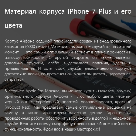
Материал корпуса iPhone 7 Plus и его
цвета
Корпус Айфона седьмой плюс модели создан из анодированного
алюминия (6000 серии). Материал выбран не случайно, на данный
момент — это самый оптимальный вариант в плане прочности и
износоустойчивости. С другой стороны, он также является
довольно хрупким, слабо выдерживает падения, удары и
придавливания. И хотя срок службы алюминиевого корпуса
достаточно велик, со временем он может выцветать, царапаться,
стираться.
В сервисе Apple Pro Москва, вы можете купить (заказать замену)
оригинального корпуса Айфона 7 Плюс любого цвета: черный,
черный оникс, серебряный, золотой, розовое золото, красный
(Product Red). Мы предлагаем самые оптимальные расценки на
замену, а также гарантируем качество детали. Гарантия на
проведенные работы обеспечит уверенность в долгой и надежной
службе. Верните своему смартфону превосходный внешний вид и
функциональность. Ждем вас в наших мастерских!