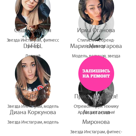
Саша Гринуля
Ирма Оганова
Звезда Инстаграм, фитнесс
Стилист, PR, бренд-
DJ FEEL
Мария Миногарова
тренер
директор
Диджей
Модель, ведущая, звезда
УтУба
Катя Добрая
Присоединяйся!
Звезда Инстаграм, модель
Отремонтируй технику
Диана Коркунова
Анастасия
Apple уже сегодня!
Миронова
Звезда Инстаграм, модель
Звезда Инстаграм, фитнес-