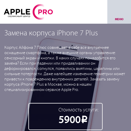
МЕНЮ
Замена корпуса iPhone 7 Plus
Корпус Айфона 7 Плюс совмещает в себе все внутреннее
оснащение смартфона, а также внешние органы управление:
сенсорный экран и кнопки. В каких случаях понадобится его
замена? Если при падении или придавливании он
деформировался, согнулся, появились вмятины, царапины или
сильные потертости. Даже малейшее изменение геометрии может
привести к повреждению внутренних деталей. Заказать замену
корпуса iPhone 7 Plus в Москве, можно в нашем
специализированном сервисе Apple Pro.
Стоимость услуги:
5900
Р