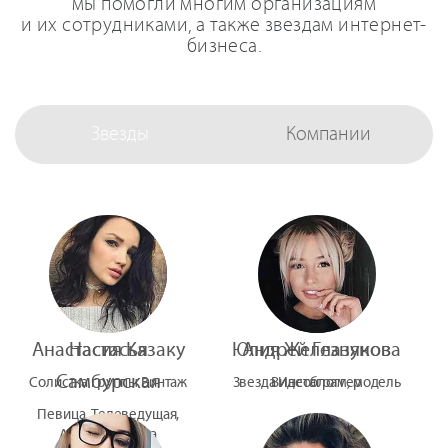
мы помогли многим организациям
и их сотрудниками, а также звездам интернет-
бизнеса.
Звезды
Компании
Анастасия Казаку
Настасья
Юлия Железнякова
Андрей Глазунов
Самбурская
Солистка группы Винтаж
Звезда Инстаграм, модель
Видеоблоггер
Певица, Телеведущая,
Актриса Театра