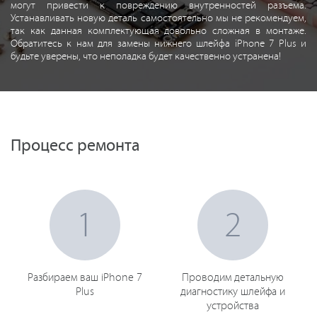
могут привести к повреждению внутренностей разъема.
Устанавливать новую деталь самостоятельно мы не рекомендуем,
так как данная комплектующая довольно сложная в монтаже.
Обратитесь к нам для замены нижнего шлейфа iPhone 7 Plus и
будьте уверены, что неполадка будет качественно устранена!
Процесс ремонта
1
2
Разбираем ваш iPhone 7
Проводим детальную
Plus
диагностику шлейфа и
устройства