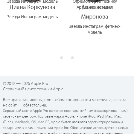
Звезда Инстаграм, модель
Отремонтируй технику
Диана Коркунова
Анастасия
Apple уже сегодня!
Миронова
Звезда Инстаграм, модель
Звезда Инстаграм, фитнес-
модель
© 2012 — 2026 Apple Pro
Сервисный центр техники Apple
Все права защищены, при любом копировании материала, ссылка
на сайт — обязательна.
Сервисный центр Apple Pro является постгарантийным (неавторизованным)
сервисным центром. Торговые марки Apple, iPhone, iPod, iPad, Mac, iMac,
iTunes, MacBook, iOS, Mac OS, Apple Watch являются зарегистрированным
товарными знаками компании Apple Inc. Обозначение используется с целью
информирования потребителей о предоставляемых услугах в отношении