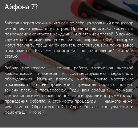
Айфона 7?
Забегая вперед уточним, что сам по себе центральный процессор
очень редко выходит из строя. Причина неполадки кроется в
повреждении контактов между ним и системной платой. В данном
случае контактами выступает массив шариков (BGA), которые
могут получить трещину, окислится, отслоиться, или пайка вовсе
отваливается. Как же происходит восстановление? Читайте
статью
здесь
.
Реболл процессора — тонкая работа, требующая высокой
квалификации инженера и соответствующего сервисного
оборудования. Именно поэтому, многие другие мастерские
отказываются от ее проведения, предлагая дорогую полную
замену платы с процессором. Рады вам сообщить, что наши
специалисты имеют большой опыт и все нужные инструменты для
проведения реболла. А стоимость процедуры — намного ниже,
чем замена. Обратитесь в СЦ Apple Pro для консультации и
ремонта ЦП iPhone 7!