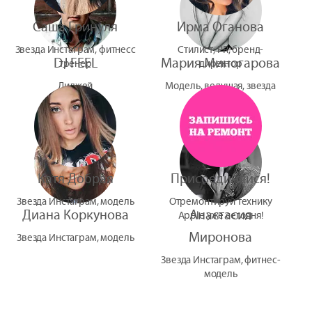
Саша Гринуля
Ирма Оганова
Звезда Инстаграм, фитнесс
Стилист, PR, бренд-
DJ FEEL
Мария Миногарова
тренер
директор
Диджей
Модель, ведущая, звезда
УтУба
Катя Добрая
Присоединяйся!
Звезда Инстаграм, модель
Отремонтируй технику
Диана Коркунова
Анастасия
Apple уже сегодня!
Миронова
Звезда Инстаграм, модель
Звезда Инстаграм, фитнес-
модель