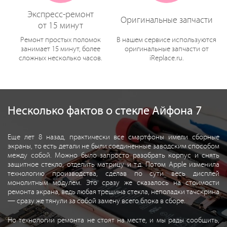
Экспресс-ремонт
Оригинальные запчасти
от 15 минут
Ремонт простых поломок
В нашем сервисе используются
занимает 15 минут, более
оригинальные запчасти от
сложных несколько часов.
iReplace.ru.
Несколько фактов о стекле Айфона 7
Еще лет 8 назад, практически все смартфоны имели сборные
экраны, то есть детали не были соединенные заводским способом
между собой. Можно было запросто разобрать корпус и снять
защитное стекло, отделить матрицу и т.д. Потом Apple изменила
технологию производства, сделав по сути весь дисплей
монолитным модулем. Это сразу же сказалось на стоимости
ремонта экрана, ведь любая трещина стекла, неполадки тачскрина
— сразу же тянули за собой замену всего блока в сборе.
Но технологии ремонта не стоят на месте, и мы рады сообщить,