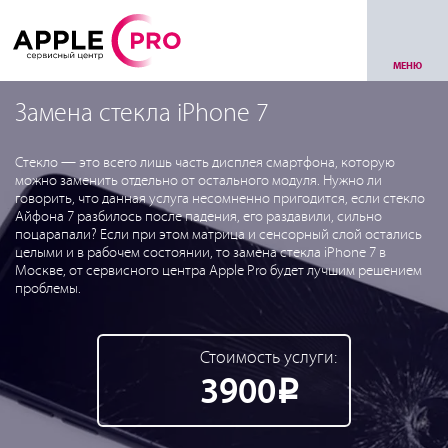
МЕНЮ
Замена стекла iPhone 7
Стекло — это всего лишь часть дисплея смартфона, которую
можно заменить отдельно от остального модуля. Нужно ли
говорить, что данная услуга несомненно пригодится, если стекло
Айфона 7 разбилось после падения, его раздавили, сильно
поцарапали? Если при этом матрица и сенсорный слой остались
целыми и в рабочем состоянии, то замена стекла iPhone 7 в
Москве, от сервисного центра Apple Pro будет лучшим решением
проблемы.
Стоимость услуги:
3900
Р