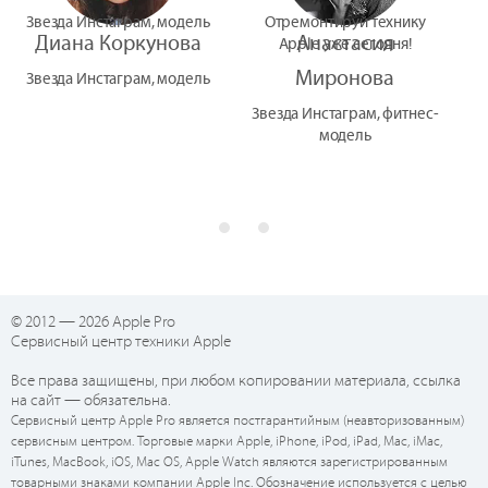
Звезда Инстаграм, модель
Отремонтируй технику
Диана Коркунова
Анастасия
Apple уже сегодня!
Миронова
Звезда Инстаграм, модель
Звезда Инстаграм, фитнес-
модель
© 2012 — 2026 Apple Pro
Сервисный центр техники Apple
Все права защищены, при любом копировании материала, ссылка
на сайт — обязательна.
Сервисный центр Apple Pro является постгарантийным (неавторизованным)
сервисным центром. Торговые марки Apple, iPhone, iPod, iPad, Mac, iMac,
iTunes, MacBook, iOS, Mac OS, Apple Watch являются зарегистрированным
товарными знаками компании Apple Inc. Обозначение используется с целью