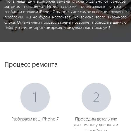
что в наши дни возможна замена стекла отдельно от сенсора,
матрицы подсветки. Иным словами, обратившись к нам с
разбитым стеклом iPhone 7 вы получите самое выгодное решение
проблемы, мы не будем настаивать на замене всего экранного
блока. Отлаженный процесс замены позволяет проводить данную
работу в самое короткое время, а результат вас порадует!
Процесс ремонта
1
2
Разбираем ваш iPhone 7
Проводим детальную
диагностику дисплея и
устройства