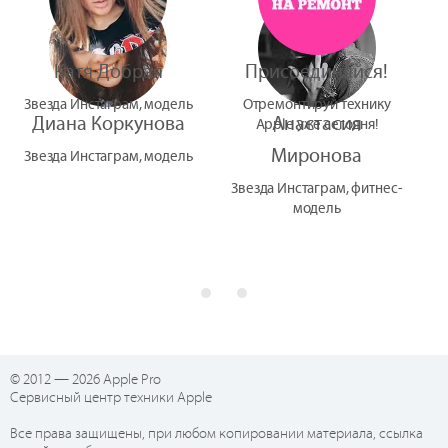
Катя Добрая
Присоединяйся!
Звезда Инстаграм, модель
Отремонтируй технику
Диана Коркунова
Анастасия
Apple уже сегодня!
Миронова
Звезда Инстаграм, модель
Звезда Инстаграм, фитнес-
модель
© 2012 — 2026 Apple Pro
Сервисный центр техники Apple
Все права защищены, при любом копировании материала, ссылка