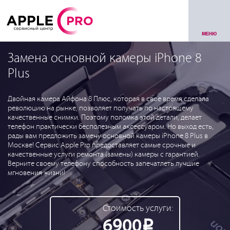
МЕНЮ
Замена основной камеры iPhone 8
Plus
Двойная камера Айфона 8 Плюс, которая в свое время сделала
революцию на рынке, позволяет получать по настоящему
качественные снимки. Поэтому поломка этой детали, делает
телефон практически бесполезным аксессуаром. Но выход есть,
рады вам предложить замену основной камеры iPhone 8 Plus в
Москве! Сервис Apple Pro предоставляет самые срочные и
качественные услуги ремонта (замены) камеры с гарантией.
Верните своему телефону способность запечатлеть лучшие
мгновения жизни!
Стоимость услуги:
6900
Р