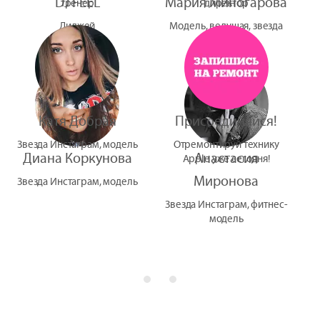
DJ FEEL
Мария Миногарова
тренер
директор
Диджей
Модель, ведущая, звезда
УтУба
Катя Добрая
Присоединяйся!
Звезда Инстаграм, модель
Отремонтируй технику
Диана Коркунова
Анастасия
Apple уже сегодня!
Миронова
Звезда Инстаграм, модель
Звезда Инстаграм, фитнес-
модель