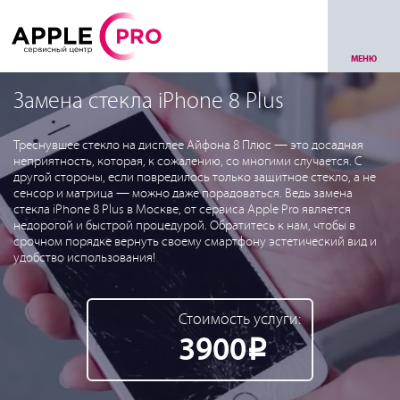
МЕНЮ
Замена стекла iPhone 8 Plus
Треснувшее стекло на дисплее Айфона 8 Плюс — это досадная
неприятность, которая, к сожалению, со многими случается. С
другой стороны, если повредилось только защитное стекло, а не
сенсор и матрица — можно даже порадоваться. Ведь замена
стекла iPhone 8 Plus в Москве, от сервиса Apple Pro является
недорогой и быстрой процедурой. Обратитесь к нам, чтобы в
срочном порядке вернуть своему смартфону эстетический вид и
удобство использования!
Стоимость услуги:
3900
Р