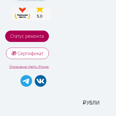
Статус ремонта
🎁 Cертификат
Отключение «Найти iPhone»
УБЛИ
Р