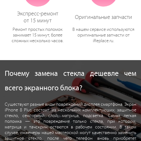
Экспресс-ремонт
Оригинальные запчасти
от 15 минут
Ремонт простых поломок
В нашем сервисе используются
занимает 15 минут, более
оригинальные запчасти от
сложных несколько часов.
iReplace.ru.
Почему замена стекла дешевле чем
всего экранного блока?
Существуют разные виды повреждений дисплея смартфона. Экран
iPhone 8 Plus состоит из нескольких комплектующих: защитное
стекло, сенсорный слой, матрица, подсветка. Самая легкая
поломка — это повреждение только стекла, при котором,
матрица и тачскрин остаются в рабочем состоянии. В таком
случае, инженеры нашей мастерской могут качественно заменить
защитное стекло, после чего телефон вновь приобретет