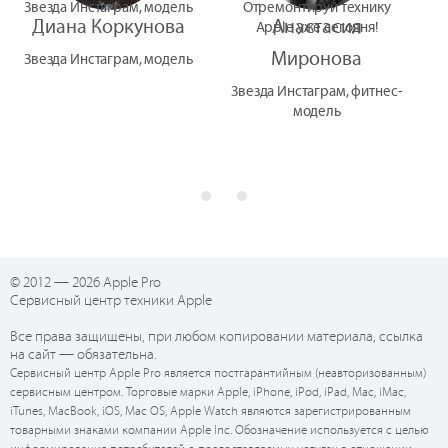
Звезда Инстаграм, модель
Отремонтируй технику
Диана Коркунова
Анастасия
Apple уже сегодня!
Миронова
Звезда Инстаграм, модель
Звезда Инстаграм, фитнес-
модель
© 2012 — 2026 Apple Pro
Сервисный центр техники Apple
Все права защищены, при любом копировании материала, ссылка
на сайт — обязательна.
Сервисный центр Apple Pro является постгарантийным (неавторизованным)
сервисным центром. Торговые марки Apple, iPhone, iPod, iPad, Mac, iMac,
iTunes, MacBook, iOS, Mac OS, Apple Watch являются зарегистрированным
товарными знаками компании Apple Inc. Обозначение используется с целью