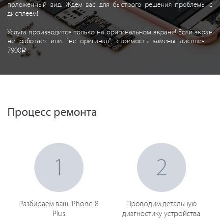
положенный вид. Ждем вас для быстрого решения проблемы с
дисплеем!
Услуга производится только на оригинальном экране! Если экран
не работает или "не оригинал", стоимость замены дисплея –
7900
.
Р
Процесс ремонта
1
2
Разбираем ваш iPhone 8
Проводим детальную
Plus
диагностику устройства