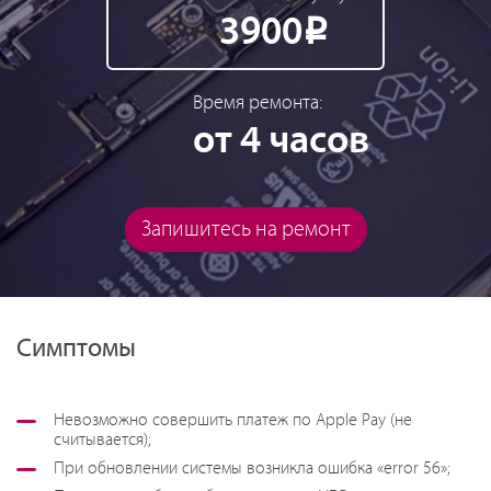
3900
Р
Время ремонта:
от 4 часов
Запишитесь на ремонт
Симптомы
Невозможно совершить платеж по Apple Pay (не
считывается);
При обновлении системы возникла ошибка «error 56»;