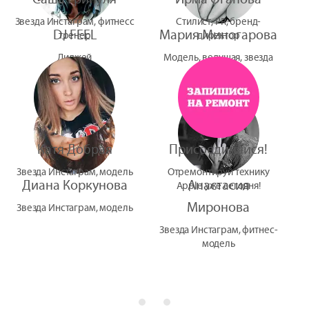
Звезда Инстаграм, фитнесс
Стилист, PR, бренд-
DJ FEEL
Мария Миногарова
тренер
директор
Диджей
Модель, ведущая, звезда
УтУба
Катя Добрая
Присоединяйся!
Звезда Инстаграм, модель
Отремонтируй технику
Диана Коркунова
Анастасия
Apple уже сегодня!
Миронова
Звезда Инстаграм, модель
Звезда Инстаграм, фитнес-
модель