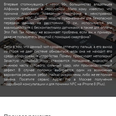
Впервые столкнувшись с «error 56», большинство владельцев
Айфонов пребывают в недоумении. Мало кому известно, что
причина подобного поведения смартфона в неисправной
микросхеме НФС. Данный модуль предназначен для безопасной
передачи данных на расстоянии 10 см., используется для
взаимодействия с бесконтактными датчиками, а также для оплаты
Эпл Пей. Так почему же возникает проблема, если вы, к примеру,
даже не пользуетесь оплатой с помощью смартфона?
Дело в том, что данный чип сродни отпечатку пальца, а его выход
из строя не дает системе обновиться, ведь она не находит его
среди оборудования устройства. Почему происходят неполадки?
Зачастую причиной тому становится попадание жидкости в
нижнюю часть сотового, сильный удар, или производственный
дефект. В случае поломки выбирается один из возможных
вариантов решения: ребол (пайка) микросхемы, либо же ее полная
замена. Посетите сервис Apple Pro в Москве получения
подробной консультации и для починки NFC на iPhone 8 (Plus).