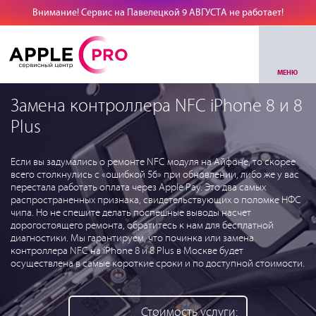
Внимание! Сервис на Павелецкой 9 АВГУСТА не работает!
МЕНЮ
Замена контроллера NFC iPhone 8 и 8
Plus
Если вы задумались о ремонте NFC модуля на Айфоне, то скорее
всего столкнулись с «ошибкой 56» при обновлении, либо же у вас
перестала работать оплата через Apple Pay. Это два самых
распространенных признака, свидетельствующих о поломке НФС
чипа. Но не спешите делать поспешные выводы насчет
дорогостоящего ремонта, обратитесь к нам для бесплатной
диагностики. Мы гарантируем, что починка или замена
контроллера NFC на iPhone 8 и 8 Plus в Москве будет
осуществлена в самые короткие сроки и по доступной стоимости.
Стоимость услуги: