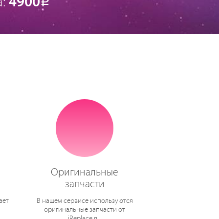
а:
4900
Р
Оригинальные
запчасти
ает
В нашем сервисе используются
оригинальные запчасти от
iReplace.ru.