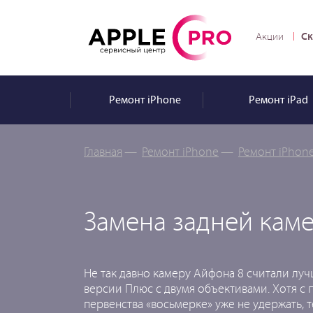
Ск
Акции
Ремонт
iPhone
Ремонт
iPad
Главная
—
Ремонт iPhone
—
Ремонт iPhone
Замена задней каме
Не так давно камеру Айфона 8 считали луч
версии Плюс с двумя объективами. Хотя с
первенства «восьмерке» уже не удержать, 