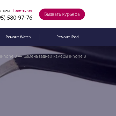
 пр-кт
Павелецкая
Вызвать курьера
95) 580-97-76
Ремонт
Watch
Ремонт
iPod
iPhone 8
—
Замена задней камеры iPhone 8