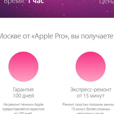
Время:
1 час
Цен
оскве от «Apple Pro», вы получаете
Гарантия
Экспресс-ремонт
100 дней
от 15 минут
На ремонт техники Apple
Ремонт простых поломок заним
предоставляется гарантия:
15 минут, более сложных
до 100 дней.
несколько часов.