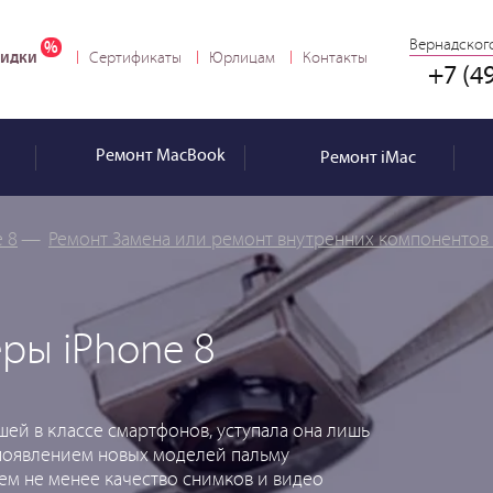
Вернадского
идки
Сертификаты
Юрлицам
Контакты
+7 (4
Ремонт
MacBook
Ремонт
iMac
 8
—
Ремонт Замена или ремонт внутренних компонентов 
ры iPhone 8
шей в классе смартфонов, уступала она лишь
 появлением новых моделей пальму
тем не менее качество снимков и видео