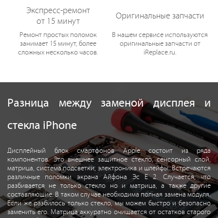
Экспресс-ремонт
Оригинальные запчасти
от 15 минут
Ремонт простых поломок
В нашем сервисе используются
занимает 15 минут, более
оригинальные запчасти от
сложных несколько часов.
iReplace.ru.
Разница между заменой дисплея и
стекла iPhone
Дисплейный блок смартфонов Apple состоит из ряда
компонентов. Это внешнее защитное стекло, сенсорный слой,
матрица, система подсветки, электроника и шлейфы. Встречаются
различные поломки экрана Айфона Эс Е 2. Случается, что
разбивается не только стекло но и матрица, а также другие
составляющие. В таком случае необходима полная замена модуля.
Если же разбилось только стекло, мы можем быстро и безопасно
заменить его. Матрица аккуратно очищается от остатков старого