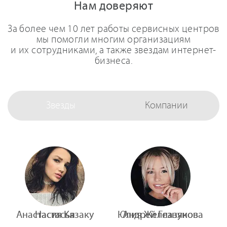
Нам доверяют
За более чем 10 лет работы сервисных центров
мы помогли многим организациям
и их сотрудниками, а также звездам интернет-
бизнеса.
Звезды
Компании
Анастасия Казаку
Настасья
Юлия Железнякова
Андрей Глазунов