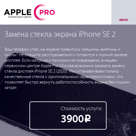
МЕНЮ
Замена стекла экрана iPhone SE 2
Ваш телефон упал, на экране появились трещины, вмятины и
сколы? Не спешите расстраиваться и готовится к полной замене
дисплея. Если матрица и тачскрин не повреждены, в нашем
сервисном центре Apple Pro Москва возможно заказать замену
стекла дисплея iPhone SE 2 (2020). Мы устанавливаем только
качественные стекла с оригинальными характеристиками, что
позволяет быстро вернуть работоспособность экрана без лишних
затрат.
Стоимость услуги:
3900
Р