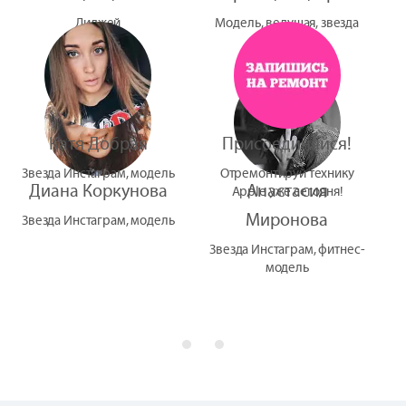
Диджей
Модель, ведущая, звезда
УтУба
Катя Добрая
Присоединяйся!
Звезда Инстаграм, модель
Отремонтируй технику
Диана Коркунова
Анастасия
Apple уже сегодня!
Миронова
Звезда Инстаграм, модель
Звезда Инстаграм, фитнес-
модель