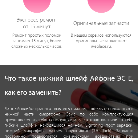
Экспресс-ремонт
Оригинальные запчасти
от 15 минут
Ремонт простых поломок
В нашем сервисе используются
занимает 15 минут, более
оригинальные запчасти от
сложных несколько часов.
iReplace.ru.
Что такое нижний шлейф Айфоне ЭС Е,
как его заменить?
Данный шлейф принято называть нижним, так как он находится в
нижней части смартфона. Сама по себе комплектующая
представляет из себя сложную деталь, которая включает в себя
гибкий шлейф и находящиеся на нем: Lightning порт зарядки,
нижний микрофон, разъем наушников (3.5 Jack). Запчасть
постоянно подвергается физическому воздействию при