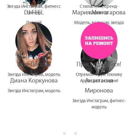
Звезда Инстаграм, фитнесс
Стилист, PR, бренд-
DJ FEEL
Мария Миногарова
тренер
директор
Диджей
Модель, ведущая, звезда
УтУба
Катя Добрая
Присоединяйся!
Звезда Инстаграм, модель
Отремонтируй технику
Диана Коркунова
Анастасия
Apple уже сегодня!
Миронова
Звезда Инстаграм, модель
Звезда Инстаграм, фитнес-
модель