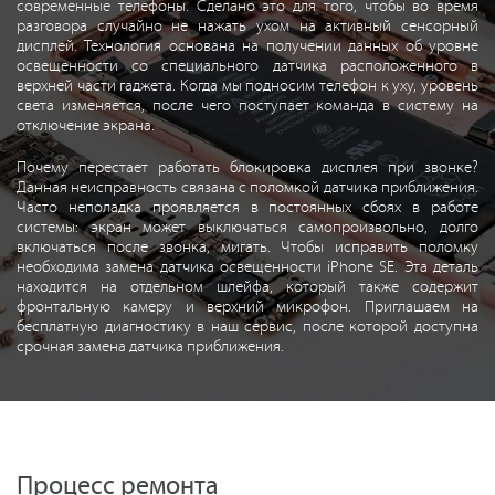
современные телефоны. Сделано это для того, чтобы во время
разговора случайно не нажать ухом на активный сенсорный
дисплей. Технология основана на получении данных об уровне
освещенности со специального датчика расположенного в
верхней части гаджета. Когда мы подносим телефон к уху, уровень
света изменяется, после чего поступает команда в систему на
отключение экрана.
Почему перестает работать блокировка дисплея при звонке?
Данная неисправность связана с поломкой датчика приближения.
Часто неполадка проявляется в постоянных сбоях в работе
системы: экран может выключаться самопроизвольно, долго
включаться после звонка, мигать. Чтобы исправить поломку
необходима замена датчика освещенности iPhone SE. Эта деталь
находится на отдельном шлейфа, который также содержит
фронтальную камеру и верхний микрофон. Приглашаем на
бесплатную диагностику в наш сервис, после которой доступна
срочная замена датчика приближения.
Процесс ремонта