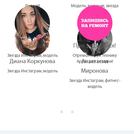
Диджей
Модель, ведущая, звезда
УтУба
Катя Добрая
Присоединяйся!
Звезда Инстаграм, модель
Отремонтируй технику
Диана Коркунова
Анастасия
Apple уже сегодня!
Миронова
Звезда Инстаграм, модель
Звезда Инстаграм, фитнес-
модель