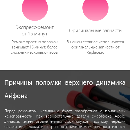
Экспресс-ремонт
Оригинальные запчасти
от 15 минут
Ремонт простых поломок
В нашем сервисе используются
занимает 15 минут, более
оригинальные запчасти от
сложных несколько часов.
iReplace.ru.
Причины поломки верхнего динамика
Айфона
Перед ремонтом, нелишним будет разобраться с причинами
неисправности. Как все остальные детали смартфона Apple,
динамик имеет ограниченный срок службы, поэтому нередки
случаи его выхода из строя по причине естественного износа.