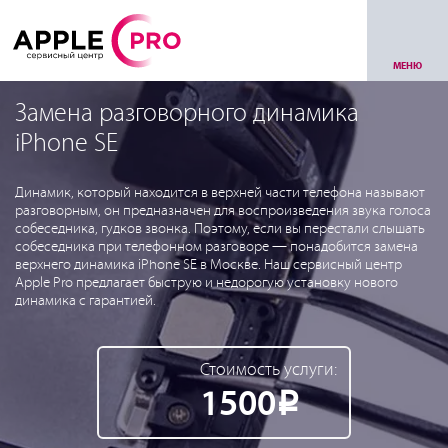
МЕНЮ
Замена разговорного динамика
iPhone SE
Динамик, который находится в верхней части телефона называют
разговорным, он предназначен для воспроизведения звука голоса
собеседника, гудков звонка. Поэтому, если вы перестали слышать
собеседника при телефонном разговоре — понадобится замена
верхнего динамика iPhone SE в Москве. Наш сервисный центр
Apple Pro предлагает быструю и недорогую установку нового
динамика с гарантией.
Стоимость услуги:
1500
Р