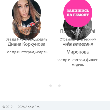
УтУба
Катя Добрая
Присоединяйся!
Звезда Инстаграм, модель
Отремонтируй технику
Диана Коркунова
Анастасия
Apple уже сегодня!
Миронова
Звезда Инстаграм, модель
Звезда Инстаграм, фитнес-
модель
© 2012 — 2026 Apple Pro