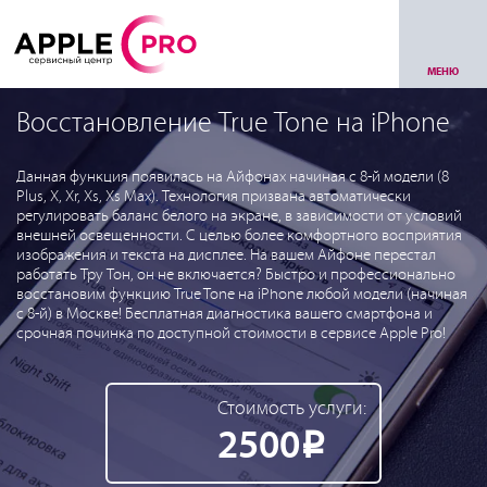
МЕНЮ
Восстановление True Tone на iPhone
Данная функция появилась на Айфонах начиная с 8-й модели (8
Plus, X, Xr, Xs, Xs Max). Технология призвана автоматически
регулировать баланс белого на экране, в зависимости от условий
внешней освещенности. С целью более комфортного восприятия
изображения и текста на дисплее. На вашем Айфоне перестал
работать Тру Тон, он не включается? Быстро и профессионально
восстановим функцию True Tone на iPhone любой модели (начиная
с 8-й) в Москве! Бесплатная диагностика вашего смартфона и
срочная починка по доступной стоимости в сервисе Apple Pro!
Стоимость услуги:
2500
Р