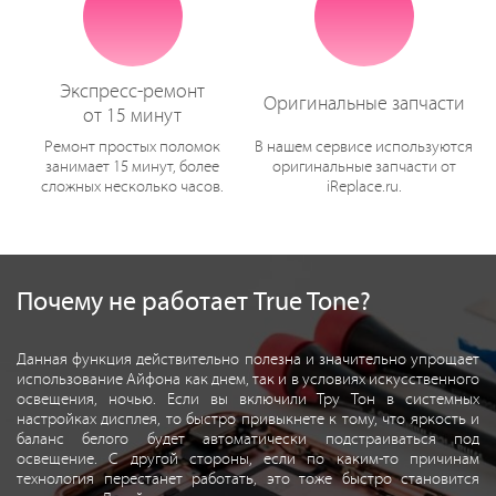
Экспресс-ремонт
Оригинальные запчасти
от 15 минут
Ремонт простых поломок
В нашем сервисе используются
занимает 15 минут, более
оригинальные запчасти от
сложных несколько часов.
iReplace.ru.
Почему не работает True Tone?
Данная функция действительно полезна и значительно упрощает
использование Айфона как днем, так и в условиях искусственного
освещения, ночью. Если вы включили Тру Тон в системных
настройках дисплея, то быстро привыкнете к тому, что яркость и
баланс белого будет автоматически подстраиваться под
освещение. С другой стороны, если по каким-то причинам
технология перестанет работать, это тоже быстро становится