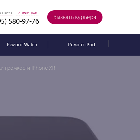
 пр-кт
Павелецкая
Вызвать курьера
95) 580-97-76
Ремонт
Watch
Ремонт
iPod
ки громкости iPhone XR