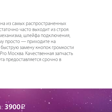
дна из самых распространенных
достаточно часто выходит из строя.
 механизма, шлейфа подключения,
му просто — приходите на
 быструю замену кнопок громкости
 Pro Москва. Качественная запчасть
луга предоставляется срочно в
а:
3900
Р