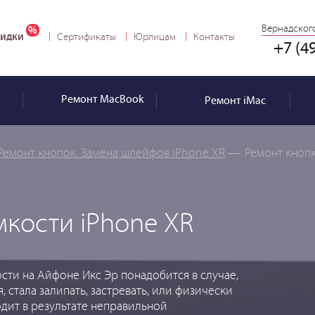
Вернадского
идки
Сертификаты
Юрлицам
Контакты
+7 (4
Ремонт
MacBook
Ремонт
iMac
Ремонт кнопок. Замена шлейфов iPhone XR
—
Ремонт кноп
мкости iPhone XR
сти на Айфоне Икс Эр понадобится в случае,
, стала залипать, застревать, или физически
одит в результате неправильной