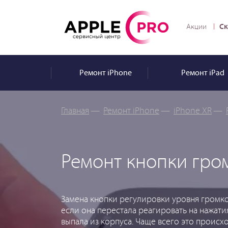
Ск
Акции
Ремонт
iPhone
Ремонт
iPad
Главная
—
Ремонт iPhone
—
iPhone XR
—
Ремонт кнопки гро
Замена кнопки регулировки уровня громко
если она перестала реагировать на нажатия
выпала из корпуса. Чаще всего это происх