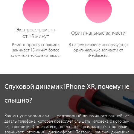
Экспресс-ремонт
Оригинальные запчасти
от 15 минут
Ремонт простых поломок
В нашем сервисе используются
занимает 15 минут, более
оригинальные запчасти от
сложных несколько часов.
iReplace.ru.
Слуховой динамик iPhone XR, почему не
слышно?
Как мы уже упоминали — разговорный динамик это важнейшая
деталь телефона, которая позволяет слышать человека с которым
вы говорите. Согласитесь, когда эта возможность пропадает,
возникает огромный дискомфорт. Поэтому, замена динамика