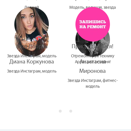
Диджей
Модель, ведущая, звезда
УтУба
Катя Добрая
Присоединяйся!
Звезда Инстаграм, модель
Отремонтируй технику
Диана Коркунова
Анастасия
Apple уже сегодня!
Миронова
Звезда Инстаграм, модель
Звезда Инстаграм, фитнес-
модель