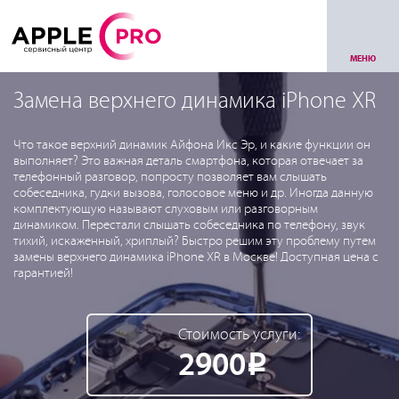
МЕНЮ
Замена верхнего динамика iPhone XR
Что такое верхний динамик Айфона Икс Эр, и какие функции он
выполняет? Это важная деталь смартфона, которая отвечает за
телефонный разговор, попросту позволяет вам слышать
собеседника, гудки вызова, голосовое меню и др. Иногда данную
комплектующую называют слуховым или разговорным
динамиком. Перестали слышать собеседника по телефону, звук
тихий, искаженный, хриплый? Быстро решим эту проблему путем
замены верхнего динамика iPhone XR в Москве! Доступная цена с
гарантией!
Стоимость услуги:
2900
Р