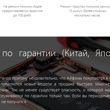
На ремонт техники Apple
Ремонт простых поломок заним
предоставляется гарантия:
15 минут, более сложных
до 100 дней.
несколько часов.
по гарантии (Китай, Япо
вуют, поэтому неудивительно, что Айфоны покупаются в с
и появляются новые модели в продаже быстрее. Многие
раны. Тем не менее существует опасность, о которой м
луживаются по гарантии только там. Если вы периодическ
 не получится.