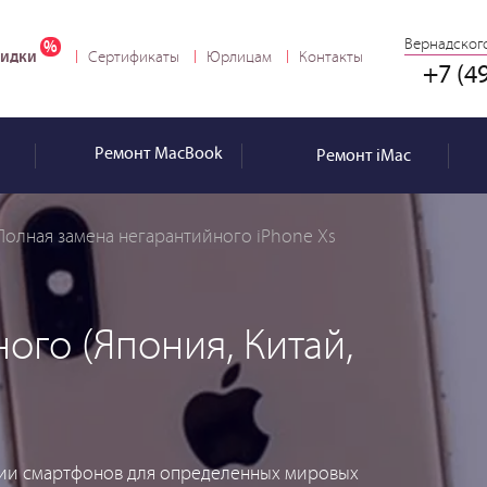
Вернадского
идки
Сертификаты
Юрлицам
Контакты
+7 (4
Ремонт
MacBook
Ремонт
iMac
Полная замена негарантийного iPhone Xs
ого (Япония, Китай,
сии смартфонов для определенных мировых