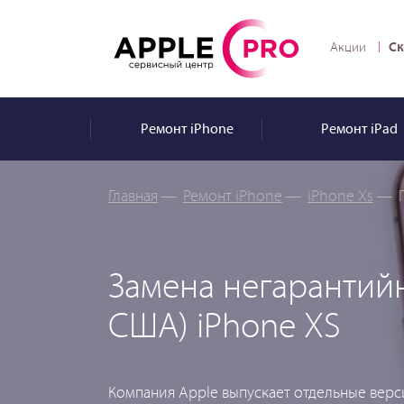
Ск
Акции
Ремонт
iPhone
Ремонт
iPad
Главная
—
Ремонт iPhone
—
iPhone Xs
—
Замена негарантийн
США) iPhone XS
Компания Apple выпускает отдельные вер