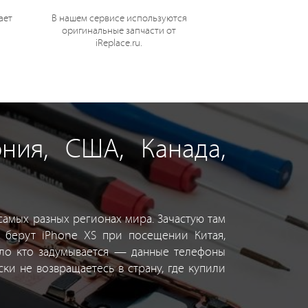
ает
В нашем сервисе используются
оригинальные запчасти от
iReplace.ru.
ния, США, Канада,
амых разных регионах мира. Зачастую там
 берут iPhone XS при посещении Китая,
ало кто задумывается — данные телефоны
и не возвращаетесь в страну, где купили