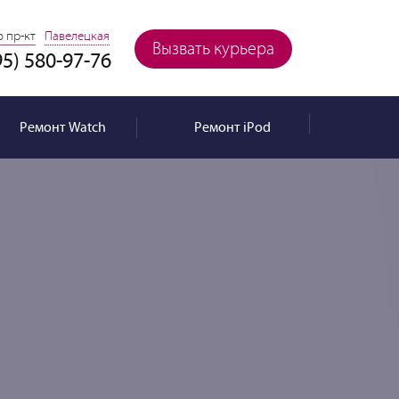
 пр-кт
Павелецкая
Вызвать курьера
95) 580-97-76
Ремонт
Watch
Ремонт
iPod