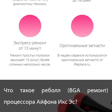
до 100 дней.
диагностику техники.
Экспресс-ремонт
Оригинальные запчасти
от 15 минут
Ремонт простых поломок
В нашем сервисе используются
занимает 15 минут, более
оригинальные запчасти от
сложных несколько часов.
iReplace.ru.
Что такое реболл (BGA ремонт)
процессора Айфона Икс Эс?