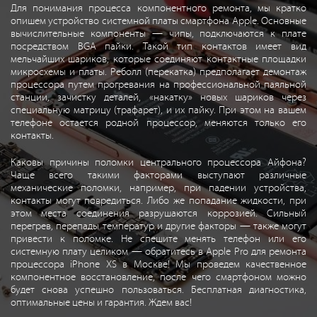
Для понимания процесса компонентного ремонта, мы кратко
опишем устройство системной платы смартфона Apple. Основные
вычислительные компоненты — чипы, подключаются к плате
посредством BGA пайки. Такой тип контактов имеет вид
мельчайших шариков, которые соединяют контактные площадки
микросхемы и платы. Реболл (перекатка) предполагает демонтаж
процессора путем прогревания на профессиональной паяльной
станции, зачистку деталей, «накатку» новых шариков через
специальную матрицу (трафарет), и их пайку. При этом на вашем
телефоне остается родной процессор, меняются только его
контакты.
Каковы причины поломки центрального процессора Айфона?
Чаще всего такими факторами выступают различные
механические поломки, например, при падении устройства,
контакты могут повредиться. Либо же попадание жидкости, при
этом места соединения разрушаются коррозией. Сильный
перегрев, перепады температур и другие факторы — также могут
привести к поломке. Не спешите менять телефон или его
системную плату целиком — обратитесь в Apple Pro для ремонта
процессора iPhone XS в Москве! Мы проведем качественное
компонентное восстановление, после чего смартфоном можно
будет снова успешно пользоваться. Бесплатная диагностика,
оптимальные цены и гарантия. Ждем вас!