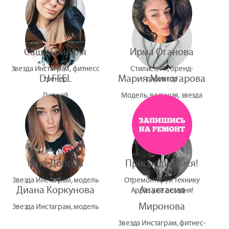
Саша Гринуля
Ирма Оганова
Звезда Инстаграм, фитнесс
Стилист, PR, бренд-
DJ FEEL
Мария Миногарова
тренер
директор
Диджей
Модель, ведущая, звезда
УтУба
Катя Добрая
Присоединяйся!
Звезда Инстаграм, модель
Отремонтируй технику
Диана Коркунова
Анастасия
Apple уже сегодня!
Миронова
Звезда Инстаграм, модель
Звезда Инстаграм, фитнес-