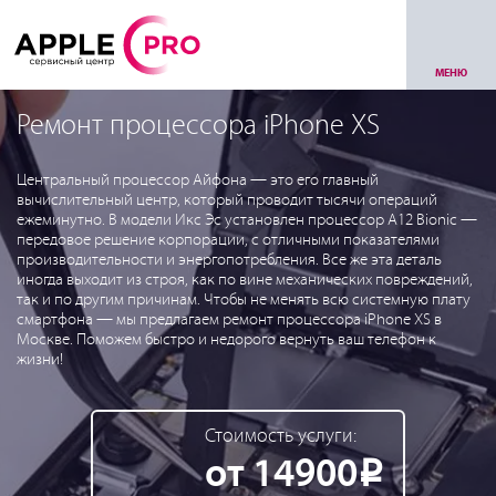
МЕНЮ
Ремонт процессора iPhone XS
Центральный процессор Айфона — это его главный
вычислительный центр, который проводит тысячи операций
ежеминутно. В модели Икс Эс установлен процессор A12 Bionic —
передовое решение корпорации, с отличными показателями
производительности и энергопотребления. Все же эта деталь
иногда выходит из строя, как по вине механических повреждений,
так и по другим причинам. Чтобы не менять всю системную плату
смартфона — мы предлагаем ремонт процессора iPhone XS в
Москве. Поможем быстро и недорого вернуть ваш телефон к
жизни!
Стоимость услуги:
от 14900
Р