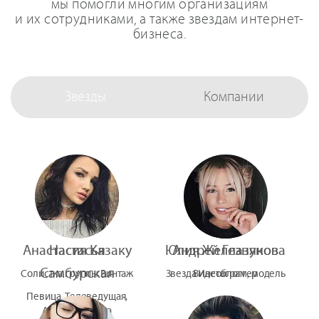
мы помогли многим организациям
и их сотрудниками, а также звездам интернет-
бизнеса.
Звезды
Компании
Анастасия Казаку
Настасья
Юлия Железнякова
Андрей Глазунов
Самбурская
Солистка группы Винтаж
Звезда Инстаграм, модель
Видеоблоггер
Певица, Телеведущая,
Актриса Театра