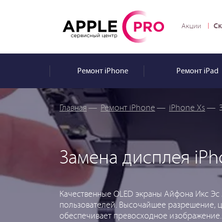
Ск
Акции
Ремонт
iPhone
Ремонт
iPad
Главная
—
Ремонт iPhone
—
iPhone Xs
—
Замена дисплея iPh
Качественные OLED экраны Айфона Икс Эс 
пользователей. Высочайшее разрешение, ц
обеспечивает превосходное изображение.