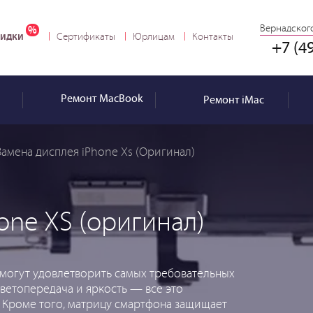
Вернадского
идки
Сертификаты
Юрлицам
Контакты
+7 (4
Ремонт
MacBook
Ремонт
iMac
Замена дисплея iPhone Xs (Оригинал)
one XS (оригинал)
могут удовлетворить самых требовательных
ветопередача и яркость — все это
 Кроме того, матрицу смартфона защищает