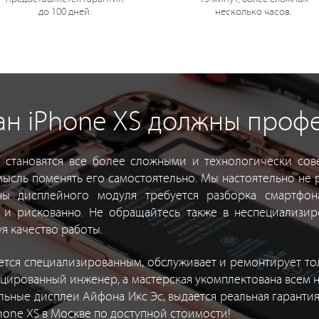
до 100 дней.
несколько часов.
ан iPhone XS должны проф
становятся все более сложными и технологически сове
мысль поменять его самостоятельно. Мы настоятельно не
ны дисплейного модуля требуется разборка смартфон
и рискованно. Не обращайтесь также в неспециализир
я качество работы.
ется специализированным, обслуживает и ремонтирует толь
ицированный инженер, а мастерская укомплектована всем
ьные дисплеи Айфона Икс Эс, выдается реальная гарантия.
hone XS в Москве по доступной стоимости!