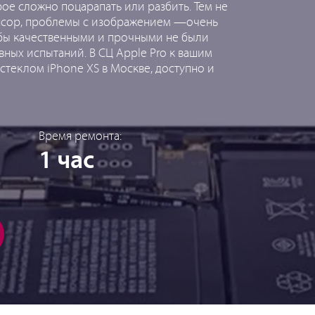
орое сложно поцарапать или разбить. Тем не
нсор, проблемы с изображением —очень
 бы качественными и прочными не были
ных испытаний. В СЦ Apple Pro к вашим
стеклом iPhone XS в Москве, доступно и
Время ремонта:
1 час