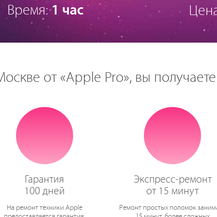
Время:
1 час
Цен
оскве от «Apple Pro», вы получаете
Гарантия
Экспресс-ремонт
100 дней
от 15 минут
На ремонт техники Apple
Ремонт простых поломок заним
предоставляется гарантия:
15 минут, более сложных