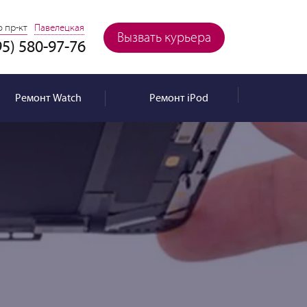
 пр-кт
Павелецкая
Вызвать курьера
95) 580-97-76
Ремонт
Watch
Ремонт
iPod