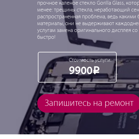
прочное каленое стекло Gorilla Glass, кот
менее: трещины стекла, неработающий се
распространенная проблема, ведь какими
материалы, они не выдерживают каждоднев
услугам замена оригинального дисплея со 
быстро!
Стоимость услуги:
9900
Р
Запишитесь на ремонт