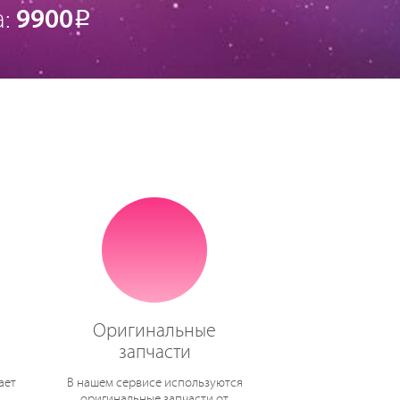
а:
9900
Р
Оригинальные
запчасти
ает
В нашем сервисе используются
оригинальные запчасти от