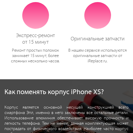
Экспресс-ремонт
Оригинальные запчасти
от 15 минут
Ремонт простых поломок
В нашем сервисе используются
занимает 15 минут, более
оригинальные запчасти от
сложных несколько часов.
iReplace.ru.
Как поменять корпус iPhone XS?
Корпус является основной несущей конструкцией всего
смартфона Эпл, именно в него заключены все остальные детали.
Использование алюминия обеспечивает высокую прочность и
легкость телефона. Тем не менее, данная комплектующая может
пострадать от физического воздействия. Наиболее часто корпус