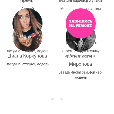
DJ FEEL
Мария Миногарова
тренер
директор
Диджей
Модель, ведущая, звезда
УтУба
Катя Добрая
Присоединяйся!
Звезда Инстаграм, модель
Отремонтируй технику
Диана Коркунова
Анастасия
Apple уже сегодня!
Миронова
Звезда Инстаграм, модель
Звезда Инстаграм, фитнес-
модель