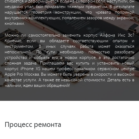
сгибается и деформируется если на смартфон сели, наступили, он
неудачно упал, был придавлен тяжелым предметом. В результате
нарушается геометрия конструкции, что чревато поломкой
внутренних комплектующих, появлением зазоров между экраном,
кнопками.
Можно ли самостоятельно заменить корпус Айфона Икс Эс?
Конечно, если вы обладаете соответствующим опытом и
инструментом. В иных случаях работа может оказаться
непосильной. По сути необходимо полностью разобрать
устройство и собрать его в новом корпусе, а это достаточно
сложная задача. Приглашаем вас купить и установить новый
корпус iPhone XS нашем профессиональном сервисном центре
Apple Pro Москва. Вы можете быть уверены в скорости и высоком
качестве услуги. А также ее невысокой стоимости. Деталь есть в
наличии, ждем ваших обращений!
Процесс ремонта