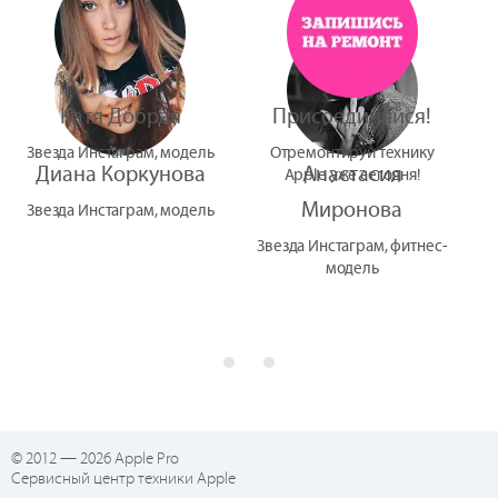
Катя Добрая
Присоединяйся!
Звезда Инстаграм, модель
Отремонтируй технику
Диана Коркунова
Анастасия
Apple уже сегодня!
Миронова
Звезда Инстаграм, модель
Звезда Инстаграм, фитнес-
модель
© 2012 — 2026 Apple Pro
Сервисный центр техники Apple