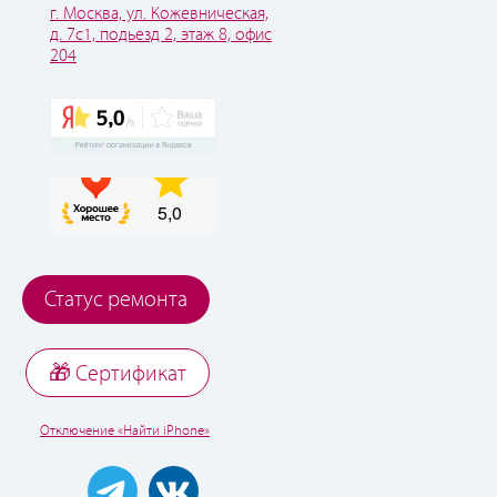
г. Москва, ул. Кожевническая,
д. 7с1, подьезд 2, этаж 8, офис
204
Статус ремонта
🎁 Cертификат
Отключение «Найти iPhone»