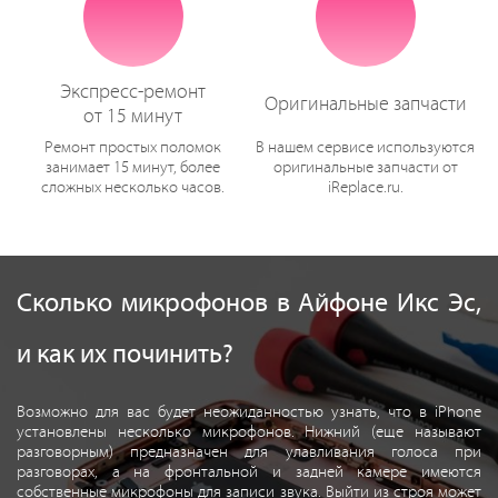
Экспресс-ремонт
Оригинальные запчасти
от 15 минут
Ремонт простых поломок
В нашем сервисе используются
занимает 15 минут, более
оригинальные запчасти от
сложных несколько часов.
iReplace.ru.
Сколько микрофонов в Айфоне Икс Эс,
и как их починить?
Возможно для вас будет неожиданностью узнать, что в iPhone
установлены несколько микрофонов. Нижний (еще называют
разговорным) предназначен для улавливания голоса при
разговорах, а на фронтальной и задней камере имеются
собственные микрофоны для записи звука. Выйти из строя может