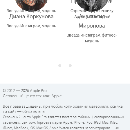
Катя Добрая
Присоединяйся!
Звезда Инстаграм, модель
Отремонтируй технику
Диана Коркунова
Анастасия
Apple уже сегодня!
Миронова
Звезда Инстаграм, модель
Звезда Инстаграм, фитнес-
модель
© 2012 — 2026 Apple Pro
Сервисный центр техники Apple
Все права защищены, при любом копировании материала, ссылка
на сайт — обязательна.
Сервисный центр Apple Pro является постгарантийным (неавторизованным)
сервисным центром. Торговые марки Apple, iPhone, iPod, iPad, Mac, iMac,
iTunes, MacBook, iOS, Mac OS, Apple Watch являются зарегистрированным