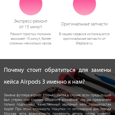
Экспресс-ремонт
Оригинальные запчасти
от 15 минут
Ремонт простых поломок
В нашем сервисе используются
занимает 15 минут, более
оригинальные запчасти от
сложных несколько часов.
iReplace.ru.
Почему стоит обратиться для замены
кейса Аirpods 3 именно к нам?
Замена футляра airpods 3 понадобится в случае, если предыдущий
был утерян или сломан. Обратите внимание, что мы предлагаем
только подлинный, качественный зарядный кейс производства
Apple! При этом, стоимость покупки — оптимальна для города
Москва, есть возможность проверить деталь перед оплатой.