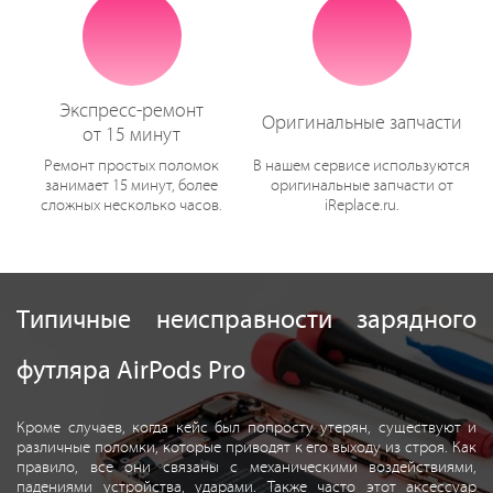
Экспресс-ремонт
Оригинальные запчасти
от 15 минут
Ремонт простых поломок
В нашем сервисе используются
занимает 15 минут, более
оригинальные запчасти от
сложных несколько часов.
iReplace.ru.
Типичные неисправности зарядного
футляра AirPods Pro
Кроме случаев, когда кейс был попросту утерян, существуют и
различные поломки, которые приводят к его выходу из строя. Как
правило, все они связаны с механическими воздействиями,
падениями устройства, ударами. Также часто этот аксессуар