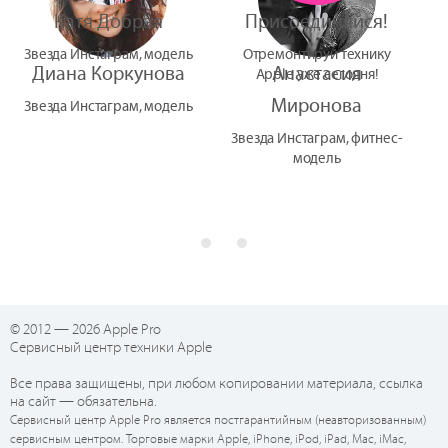
Катя Добрая
Присоединяйся!
Звезда Инстаграм, модель
Отремонтируй технику
Диана Коркунова
Анастасия
Apple уже сегодня!
Миронова
Звезда Инстаграм, модель
Звезда Инстаграм, фитнес-
модель
© 2012 — 2026 Apple Pro
Сервисный центр техники Apple
Все права защищены, при любом копировании материала, ссылка
на сайт — обязательна.
Сервисный центр Apple Pro является постгарантийным (неавторизованным)
сервисным центром. Торговые марки Apple, iPhone, iPod, iPad, Mac, iMac,