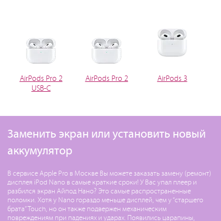
AirPods Pro 2
AirPods Pro 2
AirPods 3
USB-C
Заменить экран или установить новый
аккумулятор
В сервисе Apple Pro в Москве Вы можете заказать замену (ремонт)
дисплея iPod Nano в самые краткие сроки! У Вас упал плеер и
разбился экран Айпод Нано? Это самые распространенные
поломки. Хотя у Nano гораздо меньше дисплей, чем у “старшего
брата” Touch, но он также подвержен механическим
повреждениям при падениях и ударах. Появились царапины,