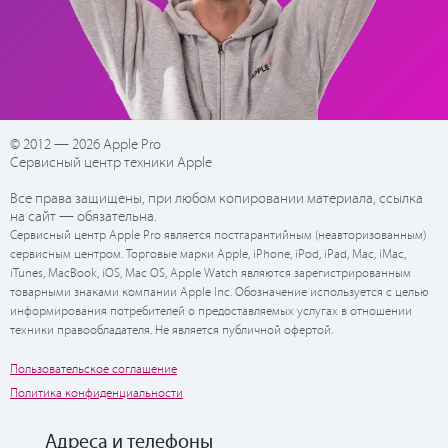
© 2012 — 2026 Apple Pro
Сервисный центр техники Apple
Все права защищены, при любом копировании материала, ссылка
на сайт — обязательна.
Сервисный центр Apple Pro является постгарантийным (неавторизованным)
сервисным центром. Торговые марки Apple, iPhone, iPod, iPad, Mac, iMac,
iTunes, MacBook, iOS, Mac OS, Apple Watch являются зарегистрированным
товарными знаками компании Apple Inc. Обозначение используется с целью
информирования потребителей о предоставляемых услугах в отношении
техники правообладателя. Не является публичной офертой.
Пользовательское соглашение
Политика конфиденциальности
Адреса и телефоны