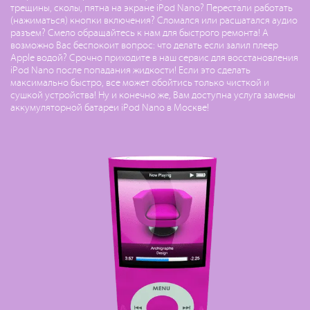
трещины, сколы, пятна на экране iPod Nano? Перестали работать
(нажиматься) кнопки включения? Сломался или расшатался аудио
разъем? Смело обращайтесь к нам для быстрого ремонта! А
возможно Вас беспокоит вопрос: что делать если залил плеер
Apple водой? Срочно приходите в наш сервис для восстановления
iPod Nano после попадания жидкости! Если это сделать
максимально быстро, все может обойтись только чисткой и
сушкой устройства! Ну и конечно же, Вам доступна услуга замены
аккумуляторной батареи iPod Nano в Москве!