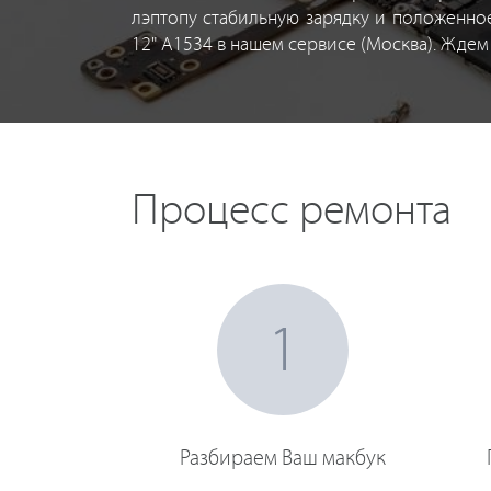
лэптопу стабильную зарядку и положенно
12" A1534 в нашем сервисе (Москва). Жде
Процесс ремонта
1
Разбираем Ваш макбук