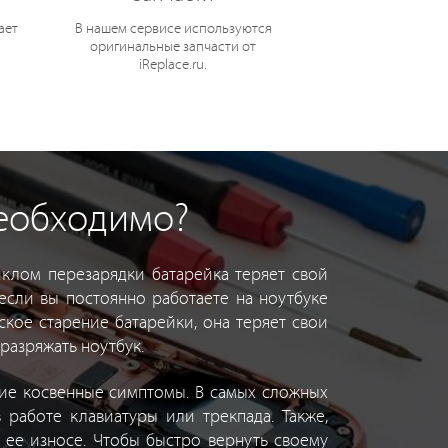
ает
В нашем сервисе используются
оригинальные запчасти от
iReplace.ru.
необходимо?
клом перезарядки батарейка теряет свой
 если вы постоянно работаете на ноутбуке
кое старение батарейки, она теряет свои
разряжать ноутбук.
гие косвенные симптомы. В самых сложных
 работе клавиатуры или трекпада. Также,
 ее износе. Чтобы быстро вернуть своему