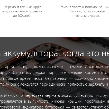
На ремонт техники Apple
Ремонт простых поломок заним
предоставляется гарантия:
15 минут, более сложных
до 100 дней.
несколько часов.
 аккумулятора, когда это 
атареи — подвержены износу от времени. С каждым ци
арядки), поэтому держит заряд все меньше. Кроме того,
оп долгое время лежит без зарядки — возможно химичес
этому, рекомендуется периодически полностью заряжать и 
да Макбук 12 перестает держать заряд, существуют и дру
проявляется в выпуклости нижней крышки, проблемам в
показатели индикатора батарейки — свидетельствуют об