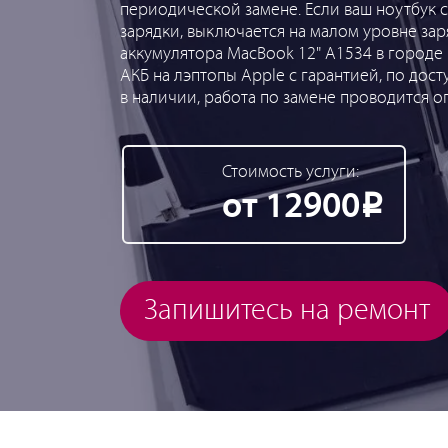
периодической замене. Если ваш ноутбук с
зарядки, выключается на малом уровне зар
аккумулятора MacBook 12" A1534 в городе
АКБ на лэптопы Apple с гарантией, по дос
в наличии, работа по замене проводится о
Стоимость услуги:
от 12900
Р
Запишитесь на ремонт