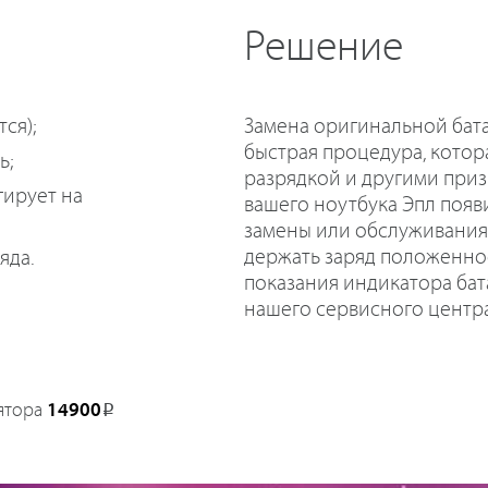
Решение
Замена оригинальной бата
ся);
быстрая процедура, котор
ь;
разрядкой и другими приз
гирует на
вашего ноутбука Эпл поя
замены или обслуживания 
держать заряд положенно
яда.
показания индикатора ба
нашего сервисного центра
ятора
14900
Р