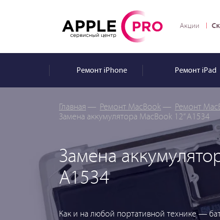
Ск
Акции
Ремонт
iPhone
Ремонт
iPad
Главная
—
Ремонт MacBook
—
Ремонт Mac
Замена аккумулятора MacBook 12” A1534
Замена аккумулято
A1534
Как и на любой портативной технике — бат