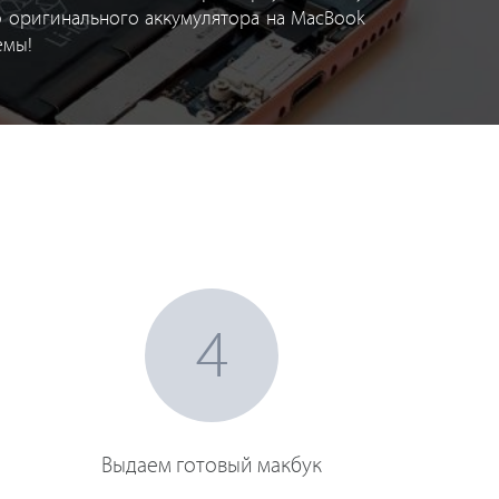
о оригинального аккумулятора на MacBook
емы!
4
Выдаем готовый макбук