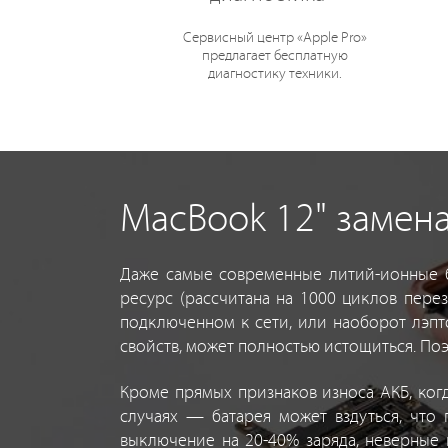
Сервисный центр «Apple Pro»
предлагает бесплатную
диагностику техники.
MacBook 12" замена
Даже самые современные литий-ионные б
ресурс (рассчитана на 1000 циклов перез
подключенном к сети, или наоборот лэпт
свойств, может полностью истощиться. По
Кроме прямых признаков износа АКБ, ког
случаях — батарея может вздуться, что 
выключение на 20-40% заряда, неверные 