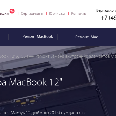
Вернадского
идки
Сертификаты
Юрлицам
Контакты
+7 (4
Ремонт
MacBook
Ремонт
iMac
Book 12” A1534
—
Ремонт Замена внутренних элементов Ma
ра MacBook 12"
арея Макбук 12 дюймов (2015) нуждается в