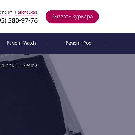
 пр-кт
Павелецкая
Вызвать курьера
95) 580-97-76
Ремонт
Watch
Ремонт
iPod
cBook 12" Retina
—