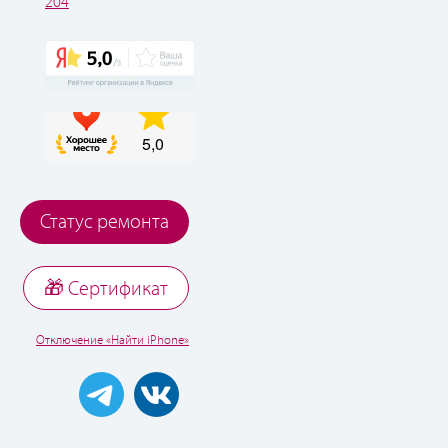
204
Статус ремонта
🎁 Cертификат
Отключение «Найти iPhone»