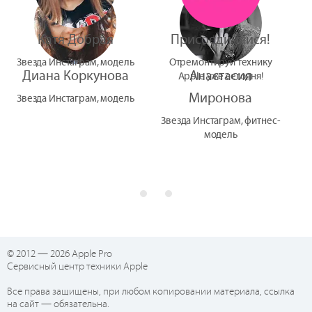
Катя Добрая
Присоединяйся!
Звезда Инстаграм, модель
Отремонтируй технику
Диана Коркунова
Анастасия
Apple уже сегодня!
Миронова
Звезда Инстаграм, модель
Звезда Инстаграм, фитнес-
модель
© 2012 — 2026 Apple Pro
Сервисный центр техники Apple
Все права защищены, при любом копировании материала, ссылка
на сайт — обязательна.