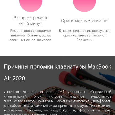
Экспресс-ремонт
Оригинальные запчасти
от 15 минут
Ремонт простых поломок
В нашем сервисе используются
занимает 15 минут, более
оригинальные запчасти от
сложных несколько часов.
iReplace.ru.
Причины поломки клавиатуры MacBook
Air 2020
Известно, что на поколении M1 установлен обновленный
клавиатурный блок, который лишился недостатков
предшественников. Ножничный механизм долговечен, комфортен
для набора текста, сами клавиши приятны на ощупь. Тем не менее,
необходимо понимать, что существует ряд факторов, которые