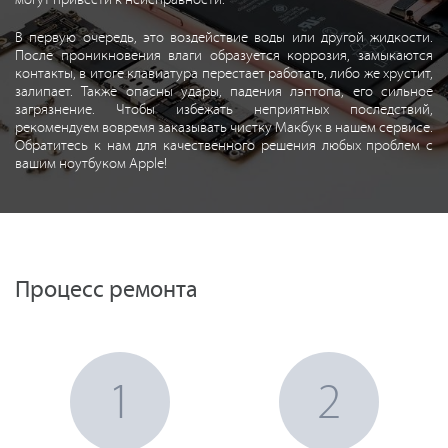
могут привести к неисправности.
В первую очередь, это воздействие воды или другой жидкости.
После проникновения влаги образуется коррозия, замыкаются
контакты, в итоге клавиатура перестает работать, либо же хрустит,
залипает. Также опасны удары, падения лэптопа, его сильное
загрязнение. Чтобы избежать неприятных последствий,
рекомендуем вовремя заказывать чистку Макбук в нашем сервисе.
Обратитесь к нам для качественного решения любых проблем с
вашим ноутбуком Apple!
Процесс ремонта
1
2