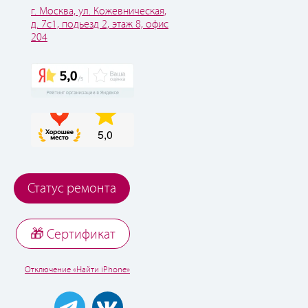
г. Москва, ул. Кожевническая,
д. 7с1, подьезд 2, этаж 8, офис
204
Статус ремонта
🎁 Cертификат
Отключение «Найти iPhone»