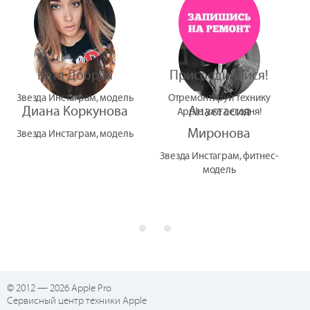
Катя Добрая
Присоединяйся!
Звезда Инстаграм, модель
Отремонтируй технику
Диана Коркунова
Анастасия
Apple уже сегодня!
Миронова
Звезда Инстаграм, модель
Звезда Инстаграм, фитнес-
модель
© 2012 — 2026 Apple Pro
Сервисный центр техники Apple