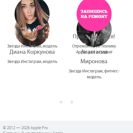
УтУба
Катя Добрая
Присоединяйся!
Звезда Инстаграм, модель
Отремонтируй технику
Диана Коркунова
Анастасия
Apple уже сегодня!
Миронова
Звезда Инстаграм, модель
Звезда Инстаграм, фитнес-
модель
© 2012 — 2026 Apple Pro