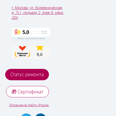
г. Москва, ул. Кожевническая,
д. 7с1, подьезд 2, этаж 8, офис
204
Статус ремонта
🎁 Cертификат
Отключение «Найти iPhone»