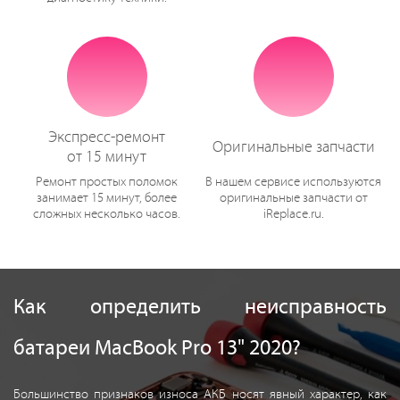
Экспресс-ремонт
Оригинальные запчасти
от 15 минут
Ремонт простых поломок
В нашем сервисе используются
занимает 15 минут, более
оригинальные запчасти от
сложных несколько часов.
iReplace.ru.
Как определить неисправность
батареи MacBook Pro 13" 2020?
Большинство признаков износа АКБ носят явный характер, как