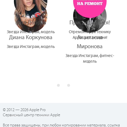
Катя Добрая
Присоединяйся!
Звезда Инстаграм, модель
Отремонтируй технику
Диана Коркунова
Анастасия
Apple уже сегодня!
Миронова
Звезда Инстаграм, модель
Звезда Инстаграм, фитнес-
модель
© 2012 — 2026 Apple Pro
Сервисный центр техники Apple
Все права защищены, при любом копировании материала, ссылка