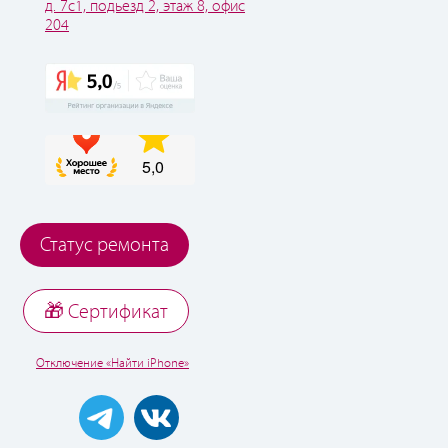
д. 7с1, подьезд 2, этаж 8, офис
204
Статус ремонта
🎁 Cертификат
Отключение «Найти iPhone»