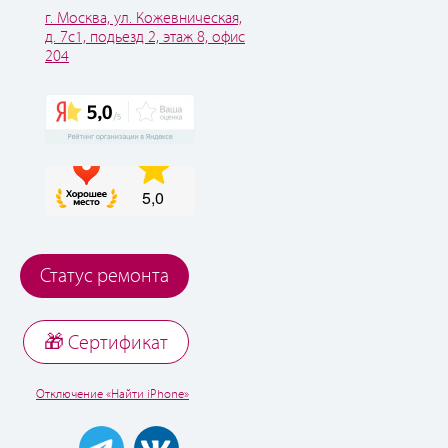
г. Москва, ул. Кожевническая,
д. 7с1, подьезд 2, этаж 8, офис
204
Статус ремонта
🎁 Cертификат
Отключение «Найти iPhone»