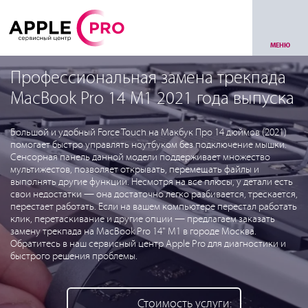
МЕНЮ
Профессиональная замена трекпада
MacBook Pro 14 М1 2021 года выпуска
Большой и удобный Force Touch на Макбук Про 14 дюймов (2021)
помогает быстро управлять ноутбуком без подключение мышки.
Сенсорная панель данной модели поддерживает множество
мультижестов, позволяет открывать, перемещать файлы и
выполнять другие функции. Несмотря на все плюсы, у детали есть
свои недостатки — она достаточно легко разбивается, трескается,
перестает работать. Если на вашем компьютере перестал работать
клик, перетаскивание и другие опции — предлагаем заказать
замену трекпада на MacBook Pro 14" M1 в городе Москва.
Обратитесь в наш сервисный центр Apple Pro для диагностики и
быстрого решения проблемы.
Стоимость услуги: