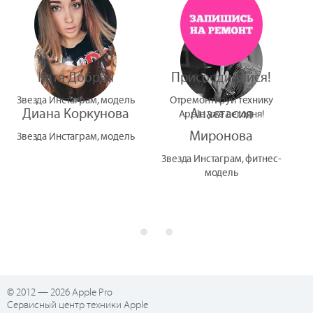
Катя Добрая
Присоединяйся!
Звезда Инстаграм, модель
Отремонтируй технику
Диана Коркунова
Анастасия
Apple уже сегодня!
Миронова
Звезда Инстаграм, модель
Звезда Инстаграм, фитнес-
модель
© 2012 — 2026 Apple Pro
Сервисный центр техники Apple