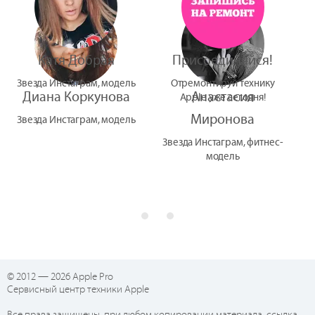
Катя Добрая
Присоединяйся!
Звезда Инстаграм, модель
Отремонтируй технику
Диана Коркунова
Анастасия
Apple уже сегодня!
Миронова
Звезда Инстаграм, модель
Звезда Инстаграм, фитнес-
модель
© 2012 — 2026 Apple Pro
Сервисный центр техники Apple