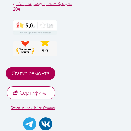
д. 7с1, подьезд 2, этаж 8, офис
204
Статус ремонта
🎁 Cертификат
Отключение «Найти iPhone»