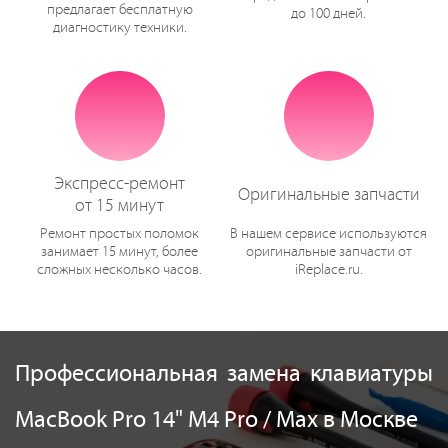
предлагает бесплатную
до 100 дней.
диагностику техники.
Экспресс-ремонт
Оригинальные запчасти
от 15 минут
Ремонт простых поломок
В нашем сервисе используются
занимает 15 минут, более
оригинальные запчасти от
сложных несколько часов.
iReplace.ru.
Профессиональная замена клавиатуры
MacBook Pro 14" M4 Pro / Max в Москве