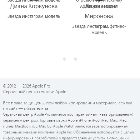
Звезда Инстаграм, модель
Отремонтируй технику
Диана Коркунова
Анастасия
Apple уже сегодня!
Миронова
Звезда Инстаграм, модель
Звезда Инстаграм, фитнес-
модель
© 2012 — 2026 Apple Pro
Сервисный центр техники Apple
Все права защищены, при любом копировании материала, ссылка
на сайт — обязательна.
Сервисный центр Apple Pro является постгарантийным (неавторизованным)
сервисным центром. Торговые марки Apple, iPhone, iPod, iPad, Mac, iMac,
iTunes, MacBook, iOS, Mac OS, Apple Watch являются зарегистрированным
товарными знаками компании Apple Inc. Обозначение используется с целью
информирования потребителей о предоставляемых услугах в отношении