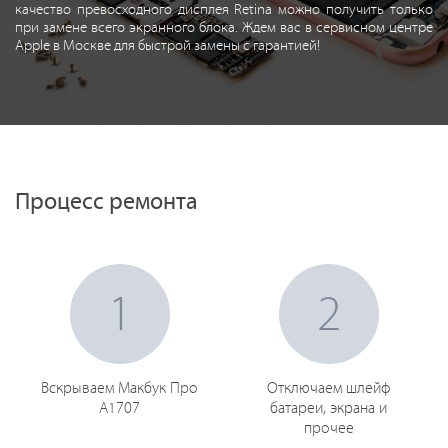
качество превосходного дисплея Retina можно получить только
при замене всего экранного блока. Ждем вас в сервисном центре
Apple в Москве для быстрой замены с гарантией!
Процесс ремонта
1
2
Вскрываем Макбук Про
Отключаем шлейф
A1707
батареи, экрана и
прочее