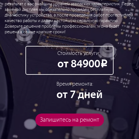
результат с высочайшим уровнем заводских характеристик. Перед
заменой дисплея мы обязательно проведем бесплатную
диагностику устройства, а после проведения работ протестируем
качество работы и дадим настоящую сервисную гарантию.
Доверьте решение проблемы профессионалам, и она будет
решена в самые краткие сроки!
Стоимость услуги:
от 84900
Р
Время ремонта:
от 7 дней
Запишитесь на ремонт