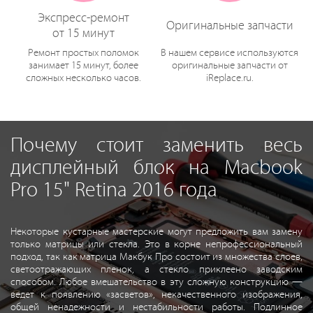
Экспресс-ремонт
Оригинальные запчасти
от 15 минут
Ремонт простых поломок
В нашем сервисе используются
занимает 15 минут, более
оригинальные запчасти от
сложных несколько часов.
iReplace.ru.
Почему стоит заменить весь
дисплейный блок на Macbook
Pro 15" Retina 2016 года
Некоторые кустарные мастерские могут предложить вам замену
только матрицы или стекла. Это в корне непрофессиональный
подход, так как матрица Макбук Про состоит из множества слоев,
светоотражающих пленок, а стекло приклеено заводским
способом. Любое вмешательство в эту сложную конструкцию —
ведет к появлению «засветов», некачественного изображения,
общей ненадежности и нестабильности работы. Подлинное