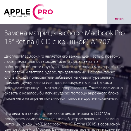
МЕНЮ
Замена матрицы в сборе Macbook Pro
15” Retina (LCD с крышкой) A1707
Дисплей MacBook Pro является его важнейшей частью, поэтому
любая неисправность моментально сказывается на
работоспособности ноутбука. Чаще всего экран может разбиться
при падении лэптопа, ударе, придавливании. Нередки также
случаи, когда пользователи забывают на клавиатуре мелкий
предмет (ручку, ключи или просто документы и др.), а когда
закрывают крышку — матрица повреждается. Тоже самое можно
сказать о казалось бы легких ударах по торцу экранного блока,
после чего на экране появляются полосы и другие искажения.
Что делать в таком случае, как отремонтировать LCD? Мы
предлагаем самое качественное и быстрое решение — замена
матрицы (с крышкой) Macbook Pro 15” Retina (2016) в сервисном
центре Apple Pro Москва. Данный метод гарантирует надежный