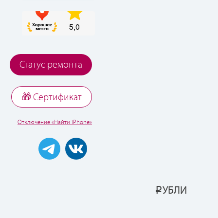
Статус ремонта
🎁 Cертификат
Отключение «Найти iPhone»
УБЛИ
Р