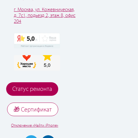
г. Москва, ул. Кожевническая,
д. 7с1, подьезд 2, этаж 8, офис
204
Статус ремонта
🎁 Cертификат
Отключение «Найти iPhone»