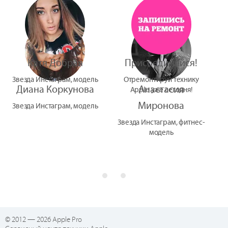
УтУба
Катя Добрая
Присоединяйся!
Звезда Инстаграм, модель
Отремонтируй технику
Диана Коркунова
Анастасия
Apple уже сегодня!
Миронова
Звезда Инстаграм, модель
Звезда Инстаграм, фитнес-
модель
© 2012 — 2026 Apple Pro