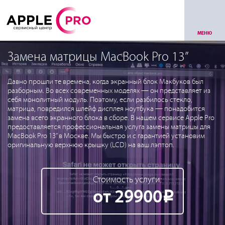
МЕНЮ
Замена матрицы MacBook Pro 13”
Давно прошли те времена, когда экранный блок Макбуков был
разборным. Во всех современных моделях — он представляет из
себя монолитный модуль. Поэтому, если разбилось стекло,
матрица, повредился шлейф дисплея ноутбука — понадобится
замена всего экранного блока в сборе. В нашем сервисе Apple Pro
предоставляется профессиональная услуга замены матрицы для
MacBook Pro 13” в Москве. Мы быстро и с гарантией установим
оригинальную верхнюю крышку (LCD) на ваш лэптоп.
Стоимость услуги:
от 29900
Р