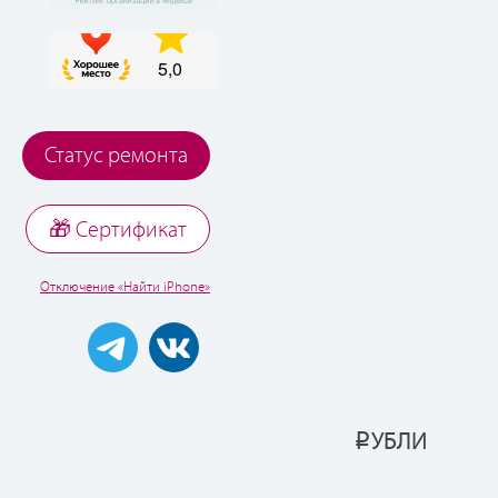
Статус ремонта
🎁 Cертификат
Отключение «Найти iPhone»
УБЛИ
Р