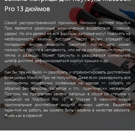
Pro 13 дюймов
Самой распространенной причиной поломки дисплея Макбук
Про являются различные механические воздействия (падения,
удары). Но это далеко не все факторы, которые могут повлиять на
необходимость замены дисплея. Часто экран страдает от
попадания внутрь жидкости (залитие), после чего может
полностью прийти в негодность, или же на изображении появятся
пятна и разводы. Может треснуть и разорваться сигнальный
шлейф дисплея, деформироваться корпус крышки и др.
Как бы там ни было — разобрать и отремонтировать дисплейный
блок новых Макбук Про не получится. Даже если разъединить все
компоненты герметично склеенные на заводе — собрать их
обратно без зазоров, засветов и т.п., практически нереально.
Поэтому мы предлагаем замену матрицы в сборе со стеклом и
крышкой на MacBook Pro 13" в Москве. В наличии новые
оригинальные дисплейные модули нужных цветов. Выдается
гарантия на работу, вы можете быть уверены в качестве ремонта.
Ждем вас в сервисе!