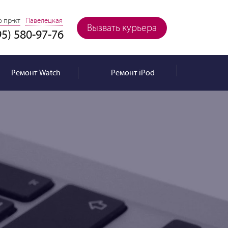
 пр-кт
Павелецкая
Вызвать курьера
95) 580-97-76
Ремонт
Watch
Ремонт
iPod