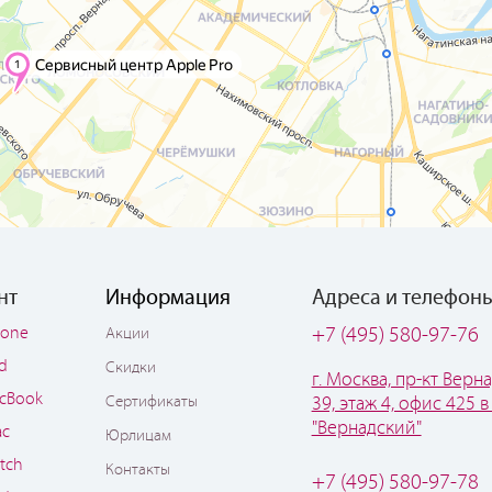
нт
Информация
Адреса и телефон
hone
+7 (495) 580-97-76
Акции
ad
Скидки
г. Москва, пр-кт Верна
cBook
Сертификаты
39, этаж 4, офис 425 в
"Вернадский"
ac
Юрлицам
tch
Контакты
+7 (495) 580-97-78