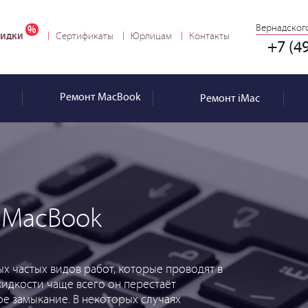
Вернадского
идки
Сертификаты
Юрлицам
Контакты
+7 (4
Ремонт
MacBook
Ремонт
iMac
 MacBook
х частых видов работ, которые проводят в
жидкости чаще всего он перестаёт
ое замыкание. В некоторых случаях