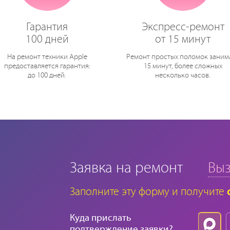
Гарантия
Экспресс-ремонт
100 дней
от 15 минут
На ремонт техники Apple
Ремонт простых поломок заним
предоставляется гарантия:
15 минут, более сложных
до 100 дней.
несколько часов.
Заявка на ремонт
Выз
Заполните эту форму и получите
Куда прислать
подтверждение заявки?