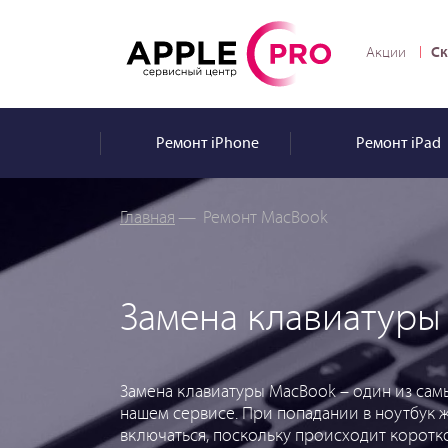
Ск
Акции
Ремонт
iPhone
Ремонт
iPad
Главная
—
Ремонт MacBook
Замена клавиатуры
Замена клавиатуры MacBook – один из самы
нашем сервисе. При попадании в ноутбук 
включаться, поскольку происходит коротк