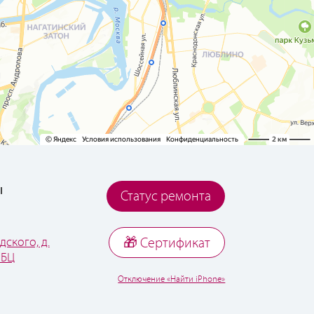
ы
Статус ремонта
дского, д.
🎁 Cертификат
 БЦ
Отключение «Найти iPhone»