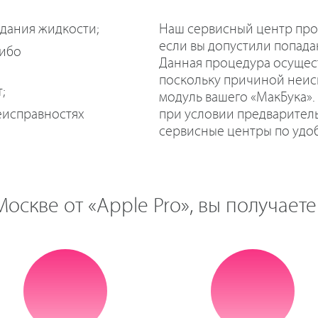
Наш сервисный центр про
адания жидкости;
если вы допустили попада
либо
Данная процедура осущест
поскольку причиной неис
;
модуль вашего «МакБука».
при условии предварител
еисправностях
сервисные центры по удоб
оскве от «Apple Pro», вы получаете