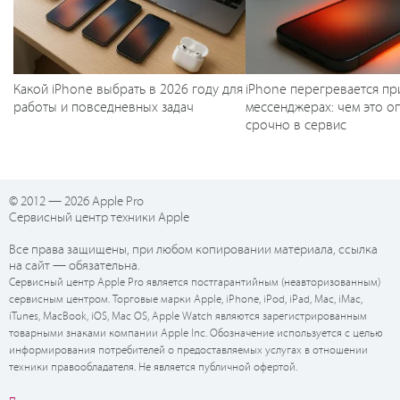
Какой iPhone выбрать в 2026 году для
iPhone перегревается пр
работы и повседневных задач
мессенджерах: чем это оп
срочно в сервис
© 2012 — 2026 Apple Pro
Сервисный центр техники Apple
Все права защищены, при любом копировании материала, ссылка
на сайт — обязательна.
Сервисный центр Apple Pro является постгарантийным (неавторизованным)
сервисным центром. Торговые марки Apple, iPhone, iPod, iPad, Mac, iMac,
iTunes, MacBook, iOS, Mac OS, Apple Watch являются зарегистрированным
товарными знаками компании Apple Inc. Обозначение используется с целью
информирования потребителей о предоставляемых услугах в отношении
техники правообладателя. Не является публичной офертой.