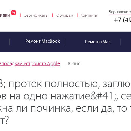
Вернадского
идки
Сертификаты
Юрлицам
Контакты
+7 (4
Ремонт
MacBook
Ремонт
iMac
еполадкам устройств Apple
—
Юлия
3; протёк полностью, загл
в на одно нажатие&#41;, с
а ли починка, если да, то 
т?