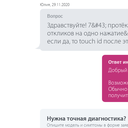
Юлия, 29.11.2020
Вопрос
Здравствуйте! 7&#43; протё
откликов на одно нажатие&#
если да, то touсh id после э
Ответ и
Добрый 
Возможн
Обычно 
получит
Нужна точная диагностика?
Опишите модель и симптомы в форме заявк