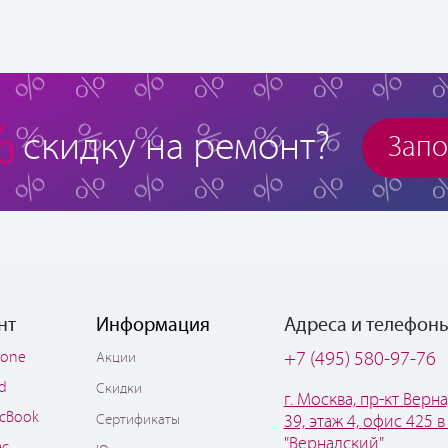
%
скидку на ремонт?
Запо
нт
Информация
Адреса и телефон
hone
+7 (495) 580-97-76
Акции
ad
Скидки
г. Москва, пр-кт Верна
cBook
Сертификаты
39, этаж 4, офис 425 в
"Вернадский"
ac