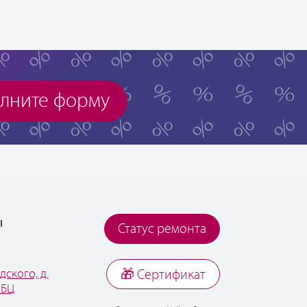
лните форму
ы
Статус ремонта
дского, д.
🎁 Cертификат
 БЦ