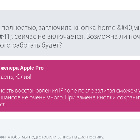
к полностью, заглючила кнопка home &#40;м
41;, сейчас не включается. Возможна ли по
того работать будет?
нженера Apple Pro
день, Юлия!
ость восстановления iPhone после залитая сможем у
шансов не очень много. При замене кнопки сохрани
ся.
и, чтобы мы подготовили запись на диагностику.