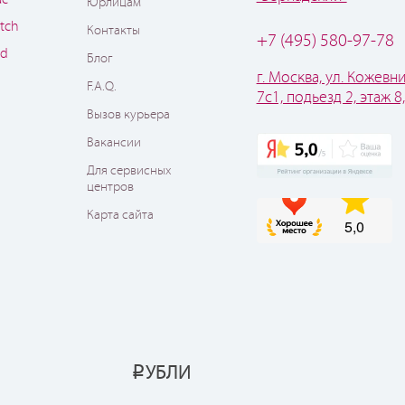
Юрлицам
tch
Контакты
+7 (495) 580-97-78
od
Блог
г. Москва, ул. Кожевни
F.A.Q.
7с1, подьезд 2, этаж 8
Вызов курьера
Вакансии
Для сервисных
центров
Карта сайта
УБЛИ
Р