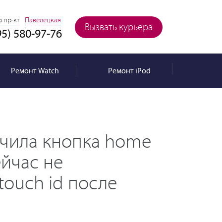
 пр-кт
Павелецкая
Вызвать курьера
95) 580-97-76
Ремонт
Watch
Ремонт
iPod
ючила кнопка home
ейчас не
touсh id после