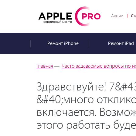
Ск
Акции
Ремонт
iPhone
Ремонт
iPad
Главная
—
Часто задаваемые вопросы по н
Здравствуйте! 7&#4
&#40;много отклико
включается. Возможн
этого работать буде