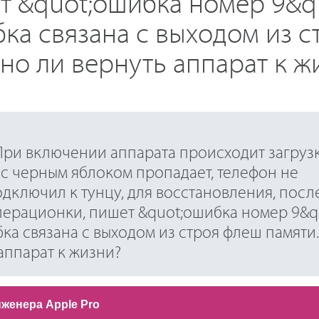
 &quot;ошибка номер 9&qu
бка связана с выходом из с
жно ли вернуть аппарат к ж
 При включении аппарата происходит загрузк
 с черным яблоком пропадает, телефон не
дключил к тунцу, для восстановления, посл
перационки, пишет &quot;ошибка номер 9&qu
бка связана с выходом из строя флеш памяти.
аппарат к жизни?
нженера Apple Pro