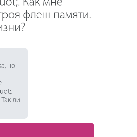
ot;. Как мне
троя флеш памяти.
изни?
а, но
е
ot;.
 Так ли