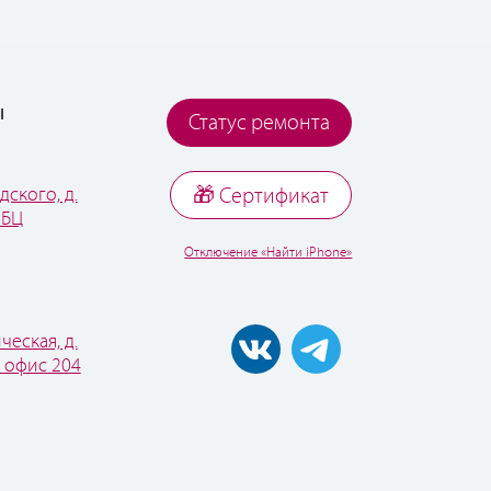
ы
Статус ремонта
дского, д.
🎁 Cертификат
 БЦ
Отключение «Найти iPhone»
ческая, д.
, офис 204