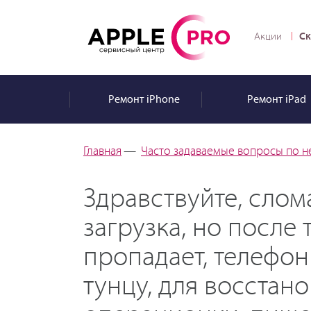
Ск
Акции
Ремонт
iPhone
Ремонт
iPad
Главная
—
Часто задаваемые вопросы по н
Здравствуйте, слом
загрузка, но после
пропадает, телефон
тунцу, для восстан