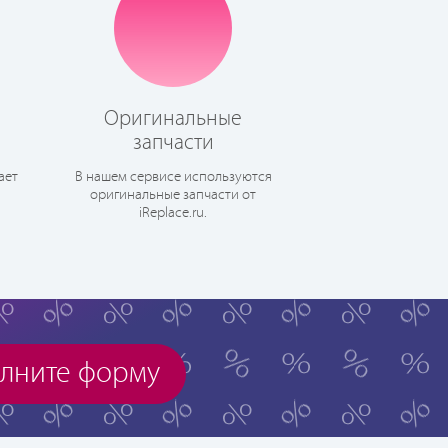
Оригинальные
запчасти
ает
В нашем сервисе используются
оригинальные запчасти от
iReplace.ru.
лните форму