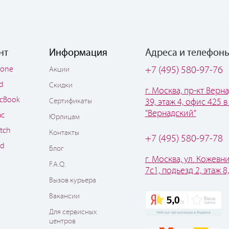
нт
Информация
Адреса и телефон
hone
+7 (495) 580-97-76
Акции
ad
Скидки
г. Москва, пр-кт Верна
cBook
Сертификаты
39, этаж 4, офис 425 в
"Вернадский"
ac
Юрлицам
tch
Контакты
+7 (495) 580-97-78
od
Блог
г. Москва, ул. Кожевни
F.A.Q.
7с1, подьезд 2, этаж 8
Вызов курьера
Вакансии
Для сервисных
центров