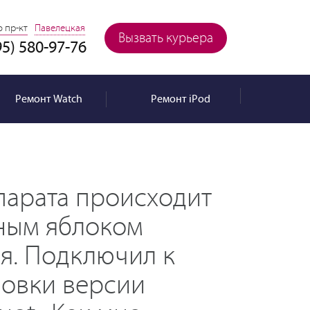
 пр-кт
Павелецкая
Вызвать курьера
95) 580-97-76
Ремонт
Watch
Ремонт
iPod
парата происходит
рным яблоком
ся. Подключил к
новки версии