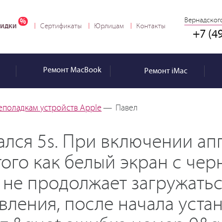
Вернадского
идки
Сертификаты
Юрлицам
Контакты
+7 (4
Ремонт
MacBook
Ремонт
iMac
еполадкам устройств Apple
—
Павел
ался 5s. При включении ап
 того как белый экран с че
 не продолжает загружать
овления, после начала уста