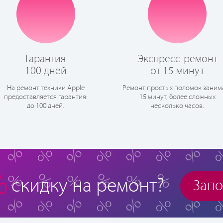
Гарантия
Экспресс-ремонт
100 дней
от 15 минут
На ремонт техники Apple
Ремонт простых поломок заним
предоставляется гарантия:
15 минут, более сложных
до 100 дней.
несколько часов.
%
скидку на ремонт?
Запо