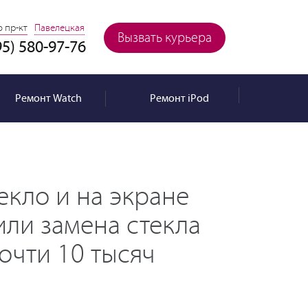
 пр-кт
Павелецкая
Вызвать курьера
95) 580-97-76
Ремонт
Watch
Ремонт
iPod
текло и на экране
или замена стекла
очти 10 тысяч