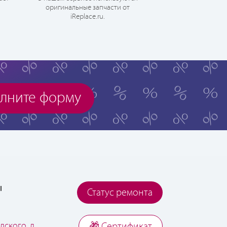
оригинальные запчасти от
iReplace.ru.
лните форму
ы
Статус ремонта
дского, д.
🎁 Cертификат