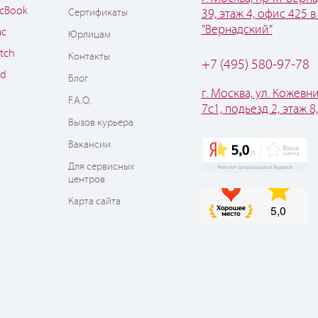
cBook
Сертификаты
39, этаж 4, офис 425 в
"Вернадский"
ac
Юрлицам
tch
Контакты
+7 (495) 580-97-78
od
Блог
г. Москва, ул. Кожевни
F.A.Q.
7с1, подьезд 2, этаж 8
Вызов курьера
Вакансии
Для сервисных
центров
Карта сайта