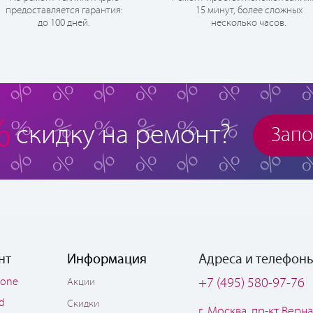
предоставляется гарантия:
15 минут, более сложных
до 100 дней.
несколько часов.
%
скидку на ремонт?
Запо
нт
Информация
Адреса и телефон
hone
+7 (495) 580-97-76
Акции
ad
Скидки
г. Москва, пр-кт Верна