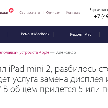
Вернадского
идки
Сертификаты
Юрлицам
Контакты
+7 (4
Ремонт
MacBook
Ремонт
iMac
еполадкам устройств Apple
—
Александр
л iPad mini 2, разбилось с
ет услуга замена дисплея 
? В общем придется 5 или п