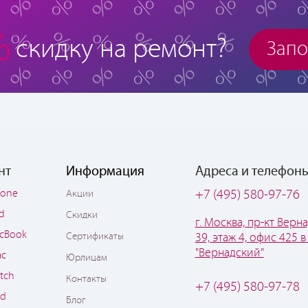
%
скидку на ремонт?
Запо
нт
Информация
Адреса и телефон
hone
+7 (495) 580-97-76
Акции
ad
Скидки
г. Москва, пр-кт Верна
cBook
Сертификаты
39, этаж 4, офис 425 в
"Вернадский"
ac
Юрлицам
tch
Контакты
+7 (495) 580-97-78
od
Блог