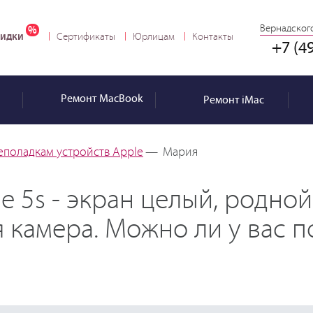
Вернадского
идки
Сертификаты
Юрлицам
Контакты
+7 (4
Ремонт
MacBook
Ремонт
iMac
еполадкам устройств Apple
—
Мария
e 5s - экран целый, родной
камера. Можно ли у вас п