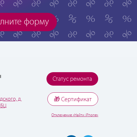
лните форму
ы
Статус ремонта
дского, д.
🎁 Cертификат
 БЦ
Отключение «Найти iPhone»