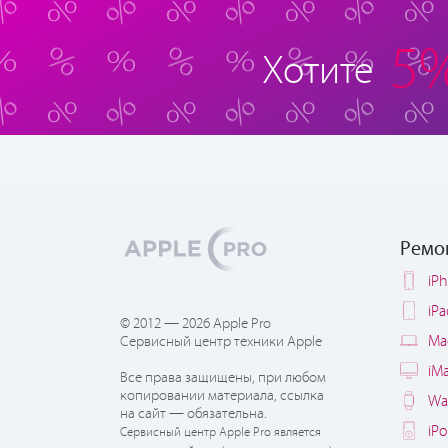
5
Хотите
Ремо
iP
iP
© 2012 — 2026 Apple Pro
Ma
Сервисный центр техники Apple
iM
Все права защищены, при любом
копировании материала, ссылка
Wa
на сайт — обязательна.
iP
Сервисный центр Apple Pro является