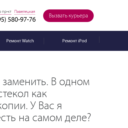
 пр-кт
Павелецкая
Вызвать курьера
95) 580-97-76
Ремонт
Watch
Ремонт
iPod
у заменить. В одном
стекол как
опии. У Вас я
есть на самом деле?