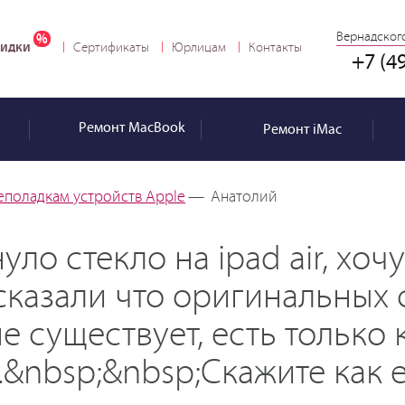
Вернадского
идки
Сертификаты
Юрлицам
Контакты
+7 (4
Ремонт
MacBook
Ремонт
iMac
еполадкам устройств Apple
—
Анатолий
уло стекло на ipad air, хоч
казали что оригинальных 
 существует, есть только к
.&nbsp;&nbsp;Скажите как 