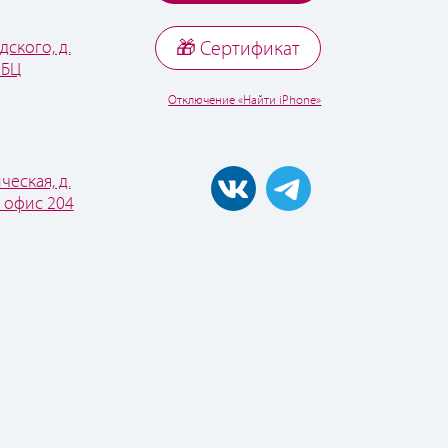
дского, д.
🎁 Cертификат
 БЦ
Отключение «Найти iPhone»
ческая, д.
, офис 204