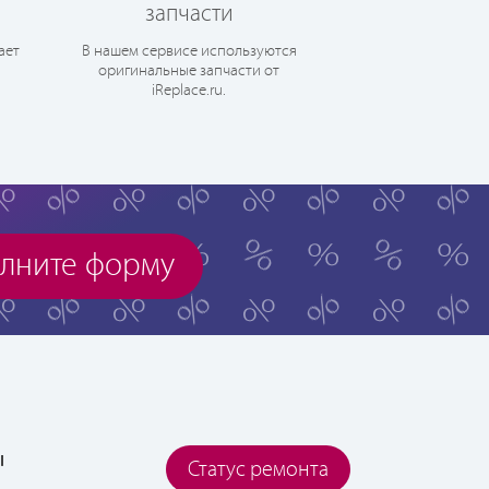
запчасти
ает
В нашем сервисе используются
оригинальные запчасти от
iReplace.ru.
лните форму
ы
Статус ремонта