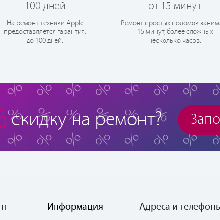
100 дней
от 15 минут
На ремонт техники Apple
Ремонт простых поломок заним
предоставляется гарантия:
15 минут, более сложных
до 100 дней.
несколько часов.
%
скидку на ремонт?
Запо
нт
Информация
Адреса и телефон