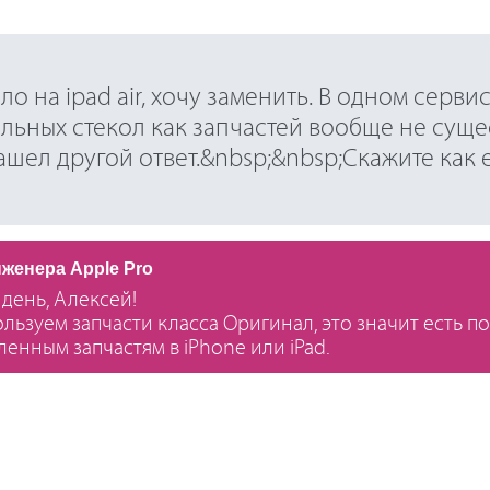
ло на ipad air, хочу заменить. В одном серви
льных стекол как запчастей вообще не сущес
нашел другой ответ.&nbsp;&nbsp;Скажите как 
нженера Apple Pro
день, Алексей!
льзуем запчасти класса Оригинал, это значит есть п
ленным запчастям в iPhone или iPad.