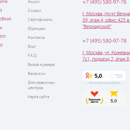
hone
+7 (495) 580-97-76
Акции
ad
Скидки
г. Москва, пр-кт Верна
cBook
Сертификаты
39, этаж 4, офис 425 в
"Вернадский"
ac
Юрлицам
tch
Контакты
+7 (495) 580-97-78
od
Блог
г. Москва, ул. Кожевни
F.A.Q.
7с1, подьезд 2, этаж 8
Вызов курьера
Вакансии
Для сервисных
центров
Карта сайта