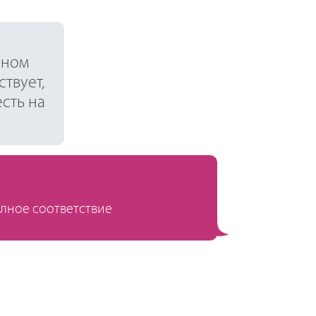
сном
твует,
есть на
олное соответствие