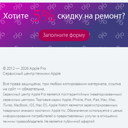
5%
Хотите
скидку на ремонт?
Заполните форму
© 2012 — 2026 Apple Pro
Сервисный центр техники Apple
Все права защищены, при любом копировании материала, ссылка
на сайт — обязательна.
Сервисный центр Apple Pro является постгарантийным (неавторизованным)
сервисным центром. Торговые марки Apple, iPhone, iPod, iPad, Mac, iMac,
iTunes, MacBook, iOS, Mac OS, Apple Watch являются зарегистрированным
товарными знаками компании Apple Inc. Обозначение используется с целью
информирования потребителей о предоставляемых услугах в отношении
техники правообладателя. Не является публичной офертой.