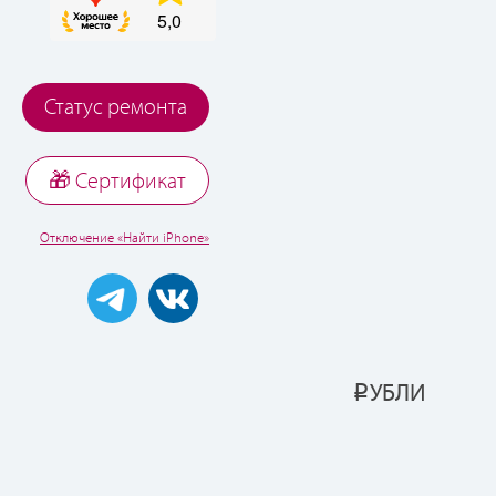
Статус ремонта
🎁 Cертификат
Отключение «Найти iPhone»
УБЛИ
Р