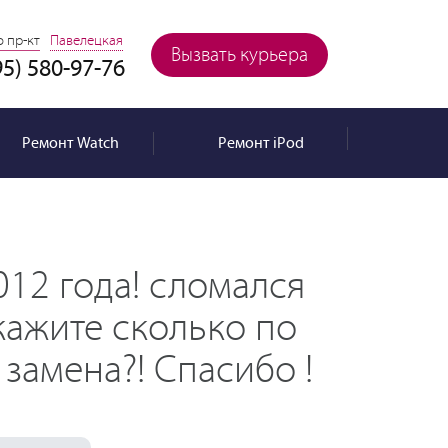
 пр-кт
Павелецкая
Вызвать курьера
95) 580-97-76
Ремонт
Watch
Ремонт
iPod
012 года! сломался
кажите сколько по
замена?! Спасибо !