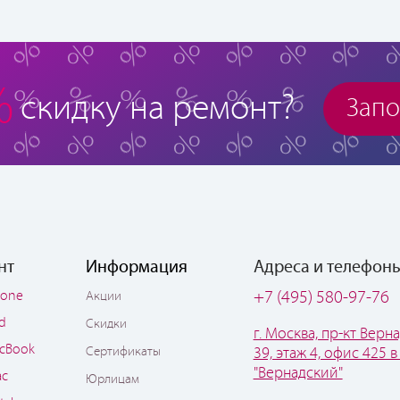
%
скидку на ремонт?
Запо
нт
Информация
Адреса и телефон
hone
+7 (495) 580-97-76
Акции
ad
Скидки
г. Москва, пр-кт Верна
cBook
Сертификаты
39, этаж 4, офис 425 в
"Вернадский"
ac
Юрлицам