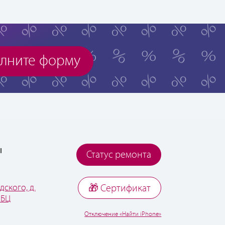
лните форму
ы
Статус ремонта
дского, д.
🎁 Cертификат
 БЦ
Отключение «Найти iPhone»