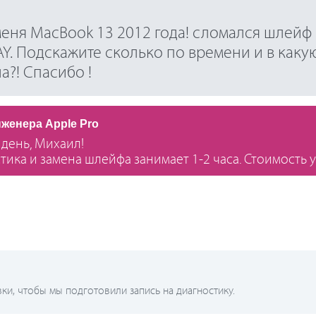
меня MacBook 13 2012 года! сломался шлейф
Y. Подскажите сколько по времени и в каку
а?! Спасибо !
нженера Apple Pro
день, Михаил!
тика и замена шлейфа занимает 1-2 часа. Стоимость у
и, чтобы мы подготовили запись на диагностику.