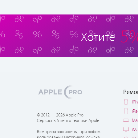
5
Хотите
Ремо
iP
iP
© 2012 — 2026 Apple Pro
Ma
Сервисный центр техники Apple
iM
Все права защищены, при любом
копировании материала, ссылка