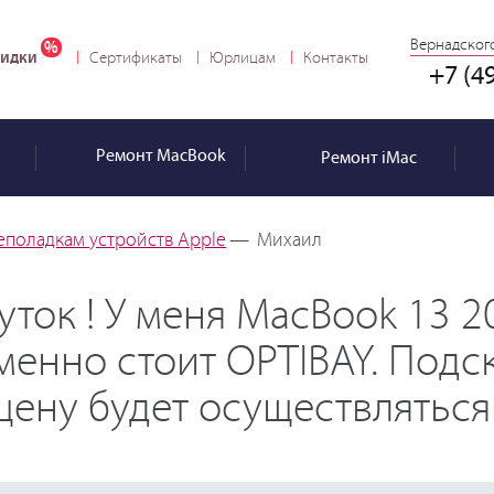
Вернадского
идки
Сертификаты
Юрлицам
Контакты
+7 (4
Ремонт
MacBook
Ремонт
iMac
еполадкам устройств Apple
—
Михаил
ток ! У меня MacBook 13 2
енно стоит OPTIBAY. Подс
цену будет осуществляться 