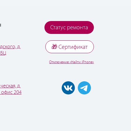
ы
Статус ремонта
дского, д.
🎁 Cертификат
 БЦ
Отключение «Найти iPhone»
ческая, д.
, офис 204