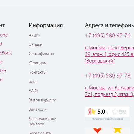
нт
Информация
Адреса и телефон
hone
+7 (495) 580-97-76
Акции
ad
Скидки
г. Москва, пр-кт Верна
cBook
Сертификаты
39, этаж 4, офис 425 в
"Вернадский"
ac
Юрлицам
tch
Контакты
+7 (495) 580-97-78
od
Блог
г. Москва, ул. Кожевни
F.A.Q.
7с1, подьезд 2, этаж 8
Вызов курьера
Вакансии
Для сервисных
центров
Карта сайта