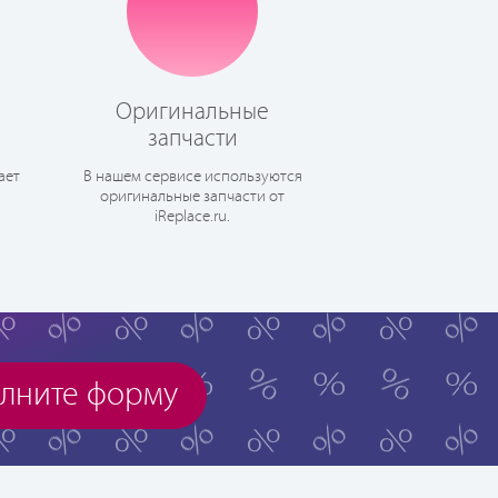
Оригинальные
запчасти
ает
В нашем сервисе используются
оригинальные запчасти от
iReplace.ru.
лните форму