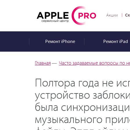
Ск
Акции
Ремонт
iPhone
Ремонт
iPad
Главная
—
Часто задаваемые вопросы по н
Полтора года не ис
устройство заблок
была синхронизаци
музыкального прило