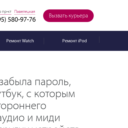
 пр-кт
Павелецкая
Вызвать курьера
95) 580-97-76
Ремонт
Watch
Ремонт
iPod
 забыла пароль,
тбук, с которым
тороннего
аудио и миди