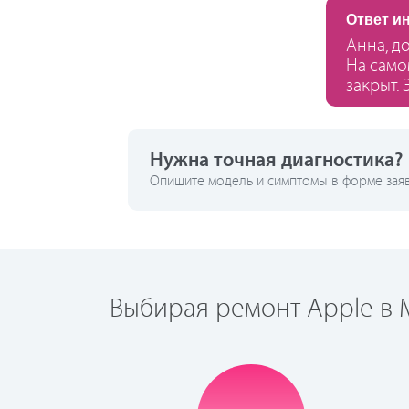
Ответ и
Анна, д
На само
закрыт. 
Нужна точная диагностика?
Опишите модель и симптомы в форме заявк
Выбирая ремонт Apple в М