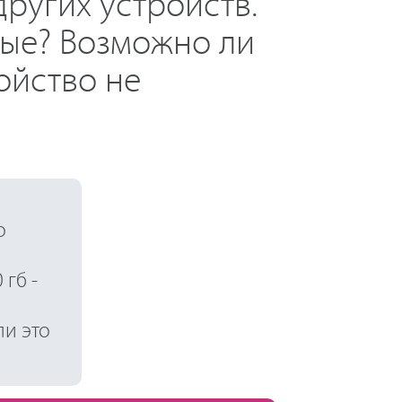
других устройств.
ные? Возможно ли
ойство не
о
гб -
ли это