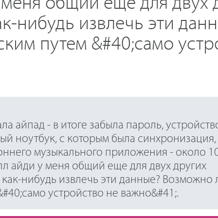
 меня общий еще для двух 
ак-нибудь извлечь эти дан
ским путем &#40;само устр
ла айпад - в итоге забыла пароль, устройств
ый ноутбук, с которым была синхронизация,
оннего музыкального приложения - около 10 
пл айди у меня общий еще для двух других
ы как-нибудь извлечь эти данные? Возможно 
#40;само устройство не важно&#41;.