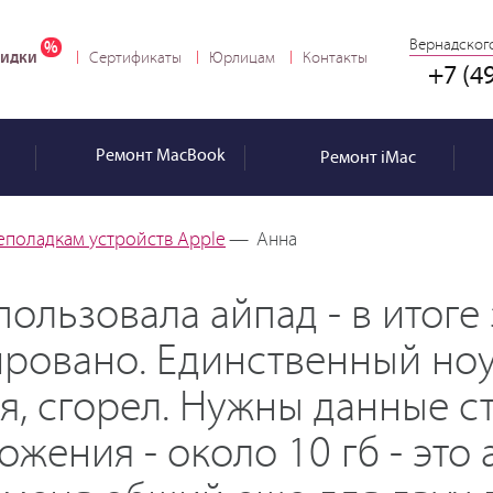
Вернадского
идки
Сертификаты
Юрлицам
Контакты
+7 (4
Ремонт
MacBook
Ремонт
iMac
еполадкам устройств Apple
—
Анна
пользовала айпад - в итоге
ировано. Единственный ноу
я, сгорел. Нужны данные с
жения - около 10 гб - это 